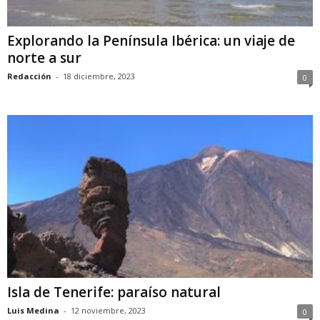
Explorando la Península Ibérica: un viaje de
norte a sur
Redacción
-
18 diciembre, 2023
0
Isla de Tenerife: paraíso natural
Luis Medina
-
12 noviembre, 2023
0