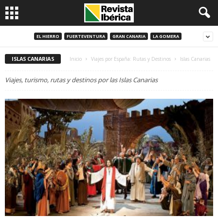
EL HIERRO
FUERTEVENTURA
GRAN CANARIA
LA GOMERA
ISLAS CANARIAS
Inicio
Viajes por España: Rutas y Destinos
Islas Canarias
Viajes, turismo, rutas y destinos por las Islas Canarias