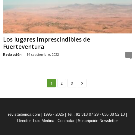
Los lugares imprescindibles de
Fuerteventura
Redacción
-
14 septiembre, 2022
0
1
2
3
revistaiberica.com | 1995 - 2026 | Tel.: 91 318 07 29 - 636 08 52 10 |
Director: Luis Medina
|
Contactar
|
Suscripción Newsletter