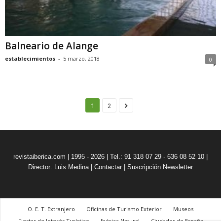
Balneario de Alange
establecimientos
-
5 marzo, 2018
0
1
2
revistaiberica.com | 1995 - 2026 | Tel.: 91 318 07 29 - 636 08 52 10 |
Director: Luis Medina
|
Contactar
|
Suscripción Newsletter
O. E. T. Extranjero
Oficinas de Turismo Exterior
Museos
Fiestas de Interés Turístico
Ibérica Natural
Ciudades de España