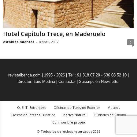
Hotel Capitulo Trece, en Maderuelo
establecimientos
-
8 abril, 2017
0
revistaiberica.com | 1995 - 2026 | Tel.: 91 318 07 29 - 636 08 52 10 |
Director: Luis Medina
|
Contactar
|
Suscripción Newsletter
O. E. T. Extranjero
Oficinas de Turismo Exterior
Museos
Fiestas de Interés Turístico
Ibérica Natural
Ciudades de España
Con nombre propio
© Todos los derechos reservados 2026