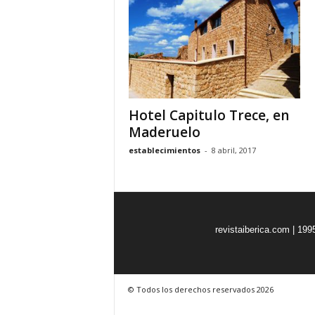
o
n
o
m
í
a
Hotel Capitulo Trece, en
Maderuelo
establecimientos
-
8 abril, 2017
revistaiberica.com | 199
© Todos los derechos reservados 2026