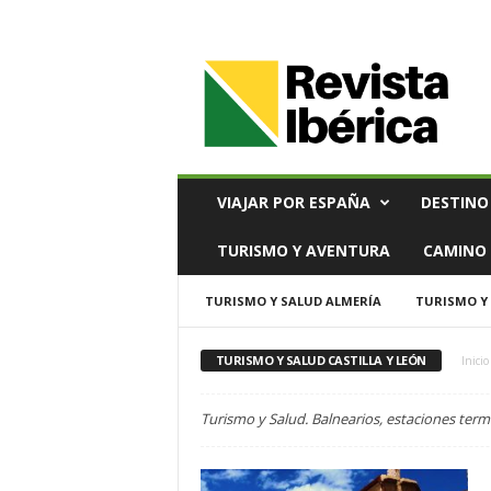
V
i
a
j
e
s
,
VIAJAR POR ESPAÑA
DESTINO
T
u
TURISMO Y AVENTURA
CAMINO 
r
i
TURISMO Y SALUD ALMERÍA
TURISMO Y
s
m
o
TURISMO Y SALUD CASTILLA Y LEÓN
Inicio
y
G
Turismo y Salud. Balnearios, estaciones termal
a
s
t
r