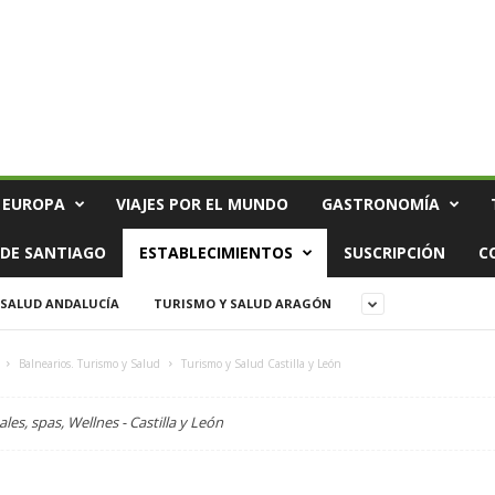
 EUROPA
VIAJES POR EL MUNDO
GASTRONOMÍA
DE SANTIAGO
ESTABLECIMIENTOS
SUSCRIPCIÓN
C
 SALUD ANDALUCÍA
TURISMO Y SALUD ARAGÓN
Balnearios. Turismo y Salud
Turismo y Salud Castilla y León
es, spas, Wellnes - Castilla y León