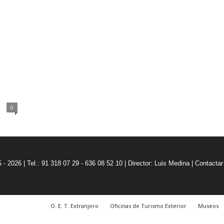
0
5 - 2026 | Tel.: 91 318 07 29 - 636 08 52 10 |
Director: Luis Medina
|
Contactar
O. E. T. Extranjero
Oficinas de Turismo Exterior
Museos