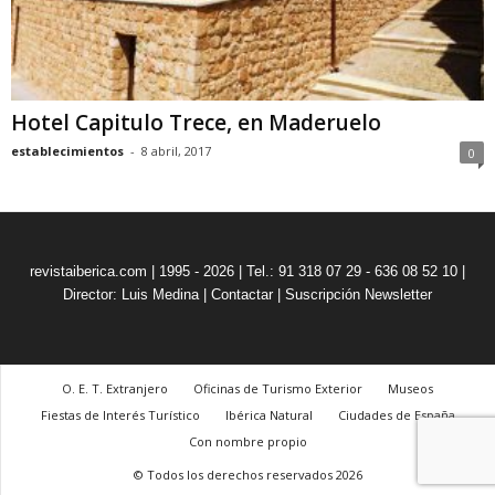
Hotel Capitulo Trece, en Maderuelo
establecimientos
-
8 abril, 2017
0
revistaiberica.com | 1995 - 2026 | Tel.: 91 318 07 29 - 636 08 52 10 |
Director: Luis Medina
|
Contactar
|
Suscripción Newsletter
O. E. T. Extranjero
Oficinas de Turismo Exterior
Museos
Fiestas de Interés Turístico
Ibérica Natural
Ciudades de España
Con nombre propio
© Todos los derechos reservados 2026