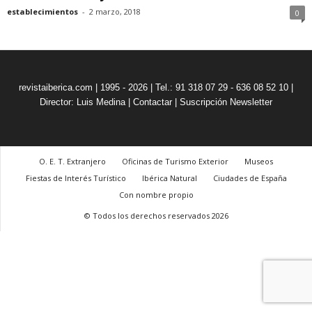
establecimientos
-
2 marzo, 2018
0
revistaiberica.com | 1995 - 2026 | Tel.: 91 318 07 29 - 636 08 52 10 |
Director: Luis Medina
|
Contactar
|
Suscripción Newsletter
O. E. T. Extranjero
Oficinas de Turismo Exterior
Museos
Fiestas de Interés Turístico
Ibérica Natural
Ciudades de España
Con nombre propio
© Todos los derechos reservados 2026