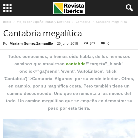
Inicio
Viajes por España: Rutas y Destinos
Cantabria
Cantabria megalítica
Cantabria megalítica
Por
Mariam Gomez Zamanillo
-
25 julio, 2018
847
0
Todos conocemos, o hemos oído hablar, de los hermosos
caminos que atraviesan
cantabria
/" target="_blank"
onclick="ga('send', 'event', 'AutoEnlace', 'click',
'Cantabria')">Cantabria. Algunos, por su verde interior . Otros,
en cambio, por su magnífica costa. Pero también tiene un
camino desconocido. Uno que se remonta a los inicios del
todo. Un camino megalítico que se empeña en demostrar su
paso por esta tierra.