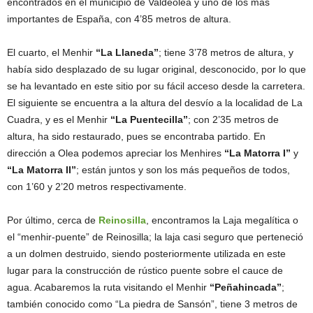
encontrados en el municipio de Valdeolea y uno de los más
importantes de España, con 4’85 metros de altura.
El cuarto, el Menhir
“La Llaneda”
; tiene 3’78 metros de altura, y
había sido desplazado de su lugar original, desconocido, por lo que
se ha levantado en este sitio por su fácil acceso desde la carretera.
El siguiente se encuentra a la altura del desvío a la localidad de La
Cuadra, y es el Menhir
“La Puentecilla”
; con 2’35 metros de
altura, ha sido restaurado, pues se encontraba partido. En
dirección a Olea podemos apreciar los Menhires
“La Matorra I”
y
“La Matorra II”
; están juntos y son los más pequeños de todos,
con 1’60 y 2’20 metros respectivamente.
Por último, cerca de
Reinosilla
, encontramos la Laja megalítica o
el “menhir-puente” de Reinosilla; la laja casi seguro que perteneció
a un dolmen destruido, siendo posteriormente utilizada en este
lugar para la construcción de rústico puente sobre el cauce de
agua. Acabaremos la ruta visitando el Menhir
“Peñahincada”
;
también conocido como “La piedra de Sansón”, tiene 3 metros de