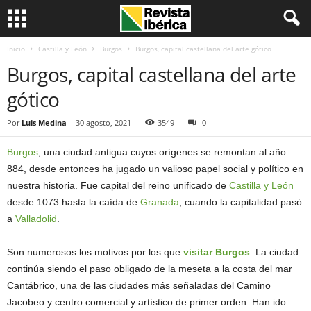
Inicio
Castilla y León
Burgos
Burgos, capital castellana del arte gótico
Burgos, capital castellana del arte
gótico
Por
Luis Medina
-
30 agosto, 2021
3549
0
Burgos
, una ciudad antigua cuyos orígenes se remontan al año
884, desde entonces ha jugado un valioso papel social y político en
nuestra historia. Fue capital del reino unificado de
Castilla y León
desde 1073 hasta la caída de
Granada
, cuando la capitalidad pasó
a
Valladolid
.
Son numerosos los motivos por los que
visitar Burgos
. La ciudad
continúa siendo el paso obligado de la meseta a la costa del mar
Cantábrico, una de las ciudades más señaladas del Camino
Jacobeo y centro comercial y artístico de primer orden. Han ido