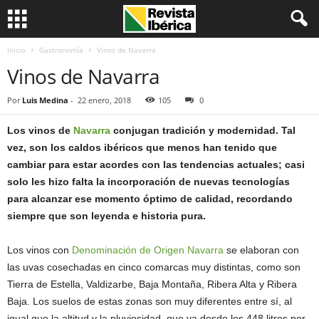
Inicio
Gastronomía
Vinos de Navarra
Vinos de Navarra
Por
Luis Medina
-
22 enero, 2018
105
0
Los vinos de
Navarra
conjugan tradición y modernidad. Tal
vez, son los caldos ibéricos que menos han tenido que
cambiar para estar acordes con las tendencias actuales; casi
solo les hizo falta la incorporación de nuevas tecnologías
para alcanzar ese momento óptimo de calidad, recordando
siempre que son leyenda e historia pura.
Los vinos con
Denominación de Origen Navarra
se elaboran con
las uvas cosechadas en cinco comarcas muy distintas, como son
Tierra de Estella, Valdizarbe, Baja Montaña, Ribera Alta y Ribera
Baja. Los suelos de estas zonas son muy diferentes entre sí, al
igual que la altitud y la pluviosidad, que va desde los 448 litros por