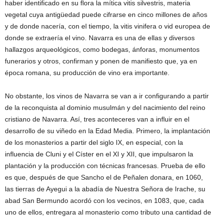
haber identificado en su flora la mítica vitis silvestris, materia
vegetal cuya antigüedad puede cifrarse en cinco millones de años
y de donde nacería, con el tiempo, la vitis vinifera o vid europea de
donde se extraería el vino. Navarra es una de ellas y diversos
hallazgos arqueológicos, como bodegas, ánforas, monumentos
funerarios y otros, confirman y ponen de manifiesto que, ya en
época romana, su producción de vino era importante.
No obstante, los vinos de Navarra se van a ir configurando a partir
de la reconquista al dominio musulmán y del nacimiento del reino
cristiano de Navarra. Así, tres aconteceres van a influir en el
desarrollo de su viñedo en la Edad Media. Primero, la implantación
de los monasterios a partir del siglo IX, en especial, con la
influencia de Cluni y el Císter en el XI y XII, que impulsaron la
plantación y la producción con técnicas francesas. Prueba de ello
es que, después de que Sancho el de Peñalen donara, en 1060,
las tierras de Ayegui a la abadía de Nuestra Señora de Irache, su
abad San Bermundo acordó con los vecinos, en 1083, que, cada
uno de ellos, entregara al monasterio como tributo una cantidad de