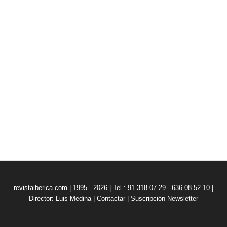
revistaiberica.com | 1995 - 2026 | Tel.: 91 318 07 29 - 636 08 52 10 |
Director: Luis Medina
|
Contactar
|
Suscripción Newsletter