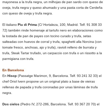
mayonesa a la trufa negra, un milhojas de pan sardo con queso de
oveja, trufa negra y queso ahumado y una pasta corta de Cerdeña
con queso de oveja y trufa negra.
El italiano
Piu di Prima
(C/ Hortaleza, 100, Madrid. Telf. 91 308 33
72) también rinde homenaje al tartufo nero en elaboraciones como
la tostada de pan de payes con tocino curado y trufa, setas
salteadas con huevos de corral y trufa, spaghetti alla Norcina (con
tomate fresco, anchoas, ajo y trufa), ravioli relleno de burrata y
trufa, Steak Tartar trufado, un carpaccio con trufa o un rissotto a la
parmigiana con trufa.
En Barcelona
En
Hisop
(Passatge Marimon, 9, Barcelona. Telf. 93 241 32 33) el
chef Oriol Ivern propone un un original plato a base de vieiras
rellenas de papada y trufa coronadas por unas láminas de trufa
negra.
Dos cielos
(Pedro IV, 272-286, Barcelona. Telf. 93 367 20 70) el