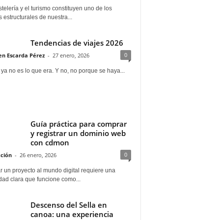
telería y el turismo constituyen uno de los
s estructurales de nuestra...
Tendencias de viajes 2026
0
n Escarda Pérez
-
27 enero, 2026
 ya no es lo que era. Y no, no porque se haya...
Guía práctica para comprar
y registrar un dominio web
con cdmon
0
ción
-
26 enero, 2026
 un proyecto al mundo digital requiere una
dad clara que funcione como...
Descenso del Sella en
canoa: una experiencia