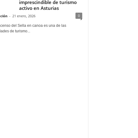
imprescindible de turismo
activo en Asturias
0
ción
-
21 enero, 2026
scenso del Sella en canoa es una de las
dades de turismo...