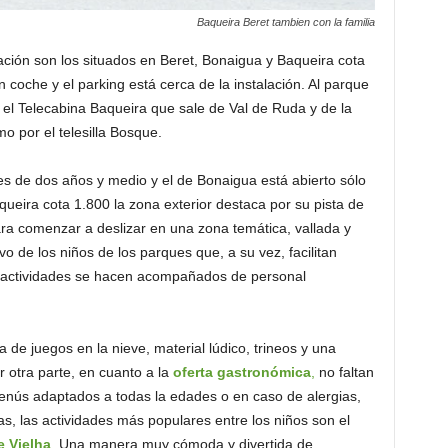
Baqueira Beret tambien con la familia
tación son los situados en Beret, Bonaigua y Baqueira cota
 coche y el parking está cerca de la instalación. Al parque
 el Telecabina Baqueira que sale de Val de Ruda y de la
o por el telesilla Bosque.
es de dos años y medio y el de Bonaigua está abierto sólo
queira cota 1.800 la zona exterior destaca por su pista de
ara comenzar a deslizar en una zona temática, vallada y
o de los niños de los parques que, a su vez, facilitan
s actividades se hacen acompañados de personal
 de juegos en la nieve, material lúdico, trineos y una
r otra parte, en cuanto a la
oferta gastronómica
,
no faltan
enús adaptados a todas la edades o en caso de alergias,
tas, las actividades más populares entre los niños son el
e Vielha
. Una manera muy cómoda y divertida de