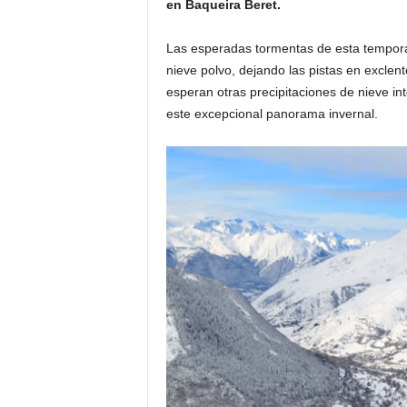
en Baqueira Beret.
o
n
Las esperadas tormentas de esta tempor
o
nieve polvo, dejando las pistas en exclen
m
esperan otras precipitaciones de nieve 
í
a
este excepcional panorama invernal.