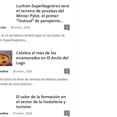
Luchon-Superbagnères será
el terreno de pruebas del
Winter Pylot, el primer
“Testival” de parapente...
0
ción
-
28 enero, 2026
 al 14 de febrero tendrá lugar en las pistas de
n-Superbagnères,...
Celebra el mes de los
enamorados en El Ancla del
Lago
0
Medina
-
28 enero, 2026
te todos los fines de semana de febrero puedes
rarte de unos buenos...
El valor de la formación en
el sector de la hostelería y
turismo
0
Medina
-
27 enero, 2026