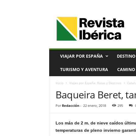
V
i
a
j
e
s
,
VIAJAR POR ESPAÑA
DESTINO
T
u
TURISMO Y AVENTURA
CAMINO 
r
i
Inicio
Viajes por España: Rutas y Destinos
Catal
s
Baqueira Beret, ta
m
o
y
Por
Redacción
-
22 enero, 2018
295
G
a
s
Los más de 2 m. de nieve caídos última
t
temperaturas de pleno invierno garanti
r