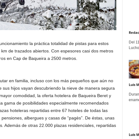
Redac
Del 11
ncionamiento la práctica totalidad de pistas para estos
Lucho
46 km de trazados abiertos. Con espesores casi dos metros
etros en Cap de Baqueira a 2500 metros.
rutar en familia, incluso con los más pequeños que aún no
Luis 
que sus hijos vayan descubriendo la nieve de manera segura
Duran
ayor comodidad, la oferta hotelera de Baqueira Beret y
enamo
lia gama de posibilidades especialmente recomendados
lazas hoteleras repartidas entre 67 hoteles de todas las
, pensiones, albergues y casas de “pagès”. De éstas, unas
s. Además de otras 22.000 plazas residenciales, repartidas
Luis 