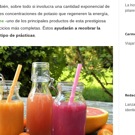
La hos
ién, sobre todo si involucra una cantidad exponencial de
pilare
des concentraciones de potasio que regeneren la energía,
ne
-uno de los principales productos de esta prestigiosa
rcicios más completas. Éstos
ayudarán a recobrar la
Carme
tipo de prácticas
.
Viajar
Redac
Lanzar
identi