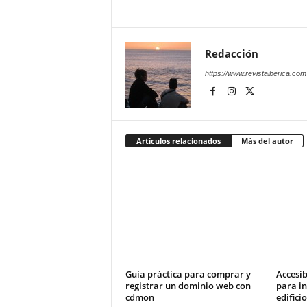
Redacción
https://www.revistaiberica.com
Artículos relacionados
Más del autor
Guía práctica para comprar y
Accesib
registrar un dominio web con
para in
cdmon
edifici