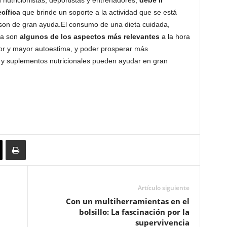
nutricionistas, deportistas y entrenadores,
debe ir
cífica
que brinde un soporte a la actividad que se está
 son de gran ayuda.El consumo de una dieta cuidada,
iva son
algunos de los aspectos más relevantes
a la hora
jor y mayor autoestima, y poder prosperar más
s y suplementos nutricionales pueden ayudar en gran
Artículo siguiente
Con un multiherramientas en el
bolsillo: La fascinación por la
supervivencia