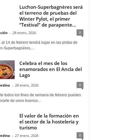
Luchon-Superbagnères será
el terreno de pruebas del
Winter Pylot, el primer
“Testival” de parapente...
0
ción
-
28 enero, 2026
 al 14 de febrero tendrá lugar en las pistas de
n-Superbagnères,...
Celebra el mes de los
enamorados en El Ancla del
Lago
0
Medina
-
28 enero, 2026
te todos los fines de semana de febrero puedes
rarte de unos buenos...
El valor de la formación en
el sector de la hostelería y
turismo
0
Medina
-
27 enero, 2026