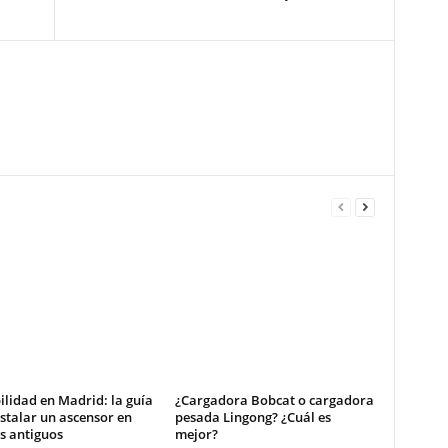
ilidad en Madrid: la guía
¿Cargadora Bobcat o cargadora
stalar un ascensor en
pesada Lingong? ¿Cuál es
os antiguos
mejor?