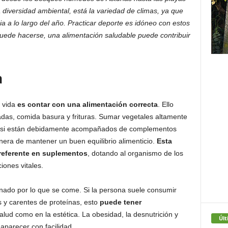
diversidad ambiental, está la variedad de climas, ya que
a a lo largo del año. Practicar deporte es idóneo con estos
puede hacerse, una alimentación saludable puede contribuir
a
e vida
es contar con una alimentación correcta
. Ello
uradas, comida basura y frituras. Sumar vegetales altamente
a, si están debidamente acompañados de complementos
era de mantener un buen equilibrio alimenticio.
Esta
referente en suplementos
, dotando al organismo de los
iones vitales.
inado por lo que se come. Si la persona suele consumir
s y carentes de proteínas, esto
puede tener
salud como en la estética. La obesidad, la desnutrición y
Últ
parecer con facilidad.