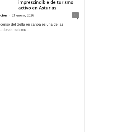
imprescindible de turismo
activo en Asturias
0
ción
-
21 enero, 2026
scenso del Sella en canoa es una de las
dades de turismo...