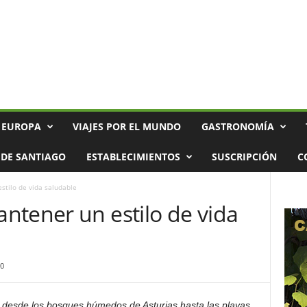
 EUROPA
VIAJES POR EL MUNDO
GASTRONOMÍA
DE SANTIAGO
ESTABLECIMIENTOS
SUSCRIPCIÓN
C
stilo de vida saludable
ntener un estilo de vida
0
 desde los bosques húmedos de Asturias hasta las playas