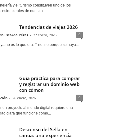
telería y el turismo constituyen uno de los
s estructurales de nuestra...
Tendencias de viajes 2026
0
n Escarda Pérez
-
27 enero, 2026
 ya no es lo que era. Y no, no porque se haya...
Guía práctica para comprar
y registrar un dominio web
con cdmon
0
ción
-
26 enero, 2026
 un proyecto al mundo digital requiere una
dad clara que funcione como...
Descenso del Sella en
canoa: una experiencia