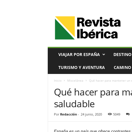
V
i
a
j
e
s
,
VIAJAR POR ESPAÑA
DESTINO
T
u
TURISMO Y AVENTURA
CAMINO 
r
i
Inicio
Miscelánea
Qué hacer para mantener un e
s
Qué hacer para ma
m
o
saludable
y
G
a
Por
Redacción
-
24 junio, 2020
5049
s
t
España es un país que ofrece contrastes,
r