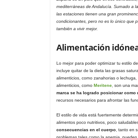
o
mediterráneas de Andalucía. Sumado a la 
n
las estaciones tienen una gran prominenci
o
condicionantes, pero no es lo único que 
m
también a vivir mejor.
í
a
Alimentación idóne
Lo mejor para poder optimizar tu estilo d
incluye quitar de la dieta las grasas sat
alimenticios, como zanahorias o lechug
alimenticios, como
Meritene
, son una man
marca se ha logrado posicionar como 
recursos necesarios para afrontar las func
El estilo de vida está fuertemente determ
alimentos poco nutritivos, poco saludable
consecuencias en el cuerpo
, tanto en 
problemas tales como la anemia, pueden a