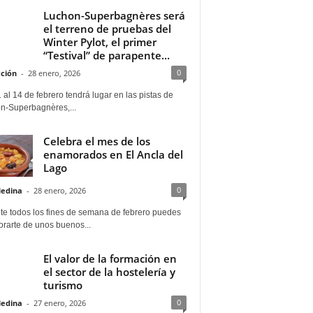
Luchon-Superbagnères será
el terreno de pruebas del
Winter Pylot, el primer
“Testival” de parapente...
0
ción
-
28 enero, 2026
 al 14 de febrero tendrá lugar en las pistas de
n-Superbagnères,...
Celebra el mes de los
enamorados en El Ancla del
Lago
0
Medina
-
28 enero, 2026
te todos los fines de semana de febrero puedes
rarte de unos buenos...
El valor de la formación en
el sector de la hostelería y
turismo
0
Medina
-
27 enero, 2026