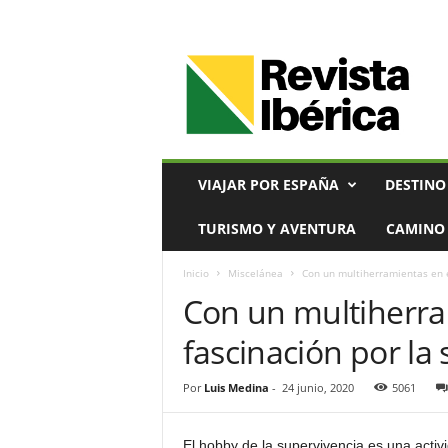
V
i
a
j
e
s
,
VIAJAR POR ESPAÑA
DESTINO
T
u
TURISMO Y AVENTURA
CAMINO 
r
i
Inicio
Miscelánea
Con un multiherramientas en el
s
Con un multiherram
m
o
fascinación por la
y
G
a
Por
Luis Medina
-
24 junio, 2020
5061
s
t
El hobby de la supervivencia es una activ
r