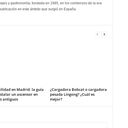
viajes y gastronomía, fundada en 1995, en los comienzos de la era
 publicación en este ámbito que surgió en España.
ilidad en Madrid: la guía
¿Cargadora Bobcat o cargadora
stalar un ascensor en
pesada Lingong? ¿Cuál es
os antiguos
mejor?