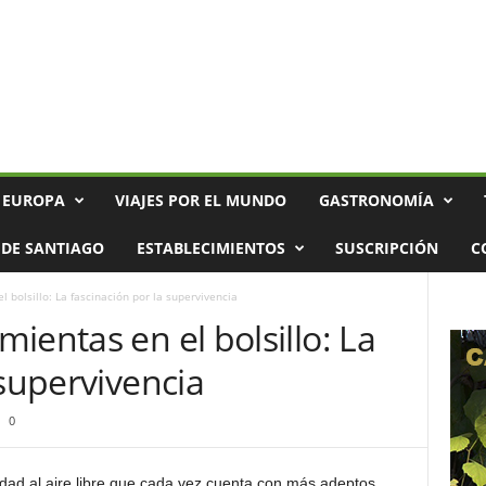
 EUROPA
VIAJES POR EL MUNDO
GASTRONOMÍA
DE SANTIAGO
ESTABLECIMIENTOS
SUSCRIPCIÓN
C
 bolsillo: La fascinación por la supervivencia
ientas en el bolsillo: La
 supervivencia
0
idad al aire libre que cada vez cuenta con más adeptos.