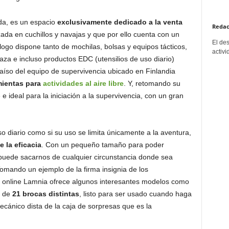
da, es un espacio
exclusivamente dedicado a la venta
Redac
zada en cuchillos y navajas y que por ello cuenta con un
El de
ogo dispone tanto de mochilas, bolsas y equipos tácticos,
activi
caza e incluso productos EDC (utensilios de uso diario)
aíso del equipo de supervivencia ubicado en Finlandia
mientas para
actividades al aire libre
. Y, retomando su
 ideal para la iniciación a la supervivencia, con un gran
o diario como si su uso se limita únicamente a la aventura,
e la eficacia
. Con un pequeño tamaño para poder
vo puede sacarnos de cualquier circunstancia donde sea
omando un ejemplo de la firma insignia de los
da online Lamnia ofrece algunos interesantes modelos como
l de
21 brocas distintas
, listo para ser usado cuando haga
ecánico dista de la caja de sorpresas que es la