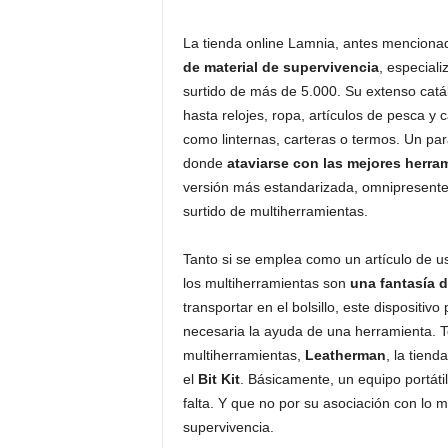
La tienda online Lamnia, antes menciona
de material de supervivencia
, especiali
surtido de más de 5.000. Su extenso catál
hasta relojes, ropa, artículos de pesca y 
como linternas, carteras o termos. Un par
donde
ataviarse con las mejores herra
versión más estandarizada, omnipresente e
surtido de multiherramientas.
Tanto si se emplea como un artículo de us
los multiherramientas son
una fantasía d
transportar en el bolsillo, este dispositi
necesaria la ayuda de una herramienta. T
multiherramientas,
Leatherman
, la tien
el
Bit Kit
. Básicamente, un equipo portáti
falta. Y que no por su asociación con lo m
supervivencia.