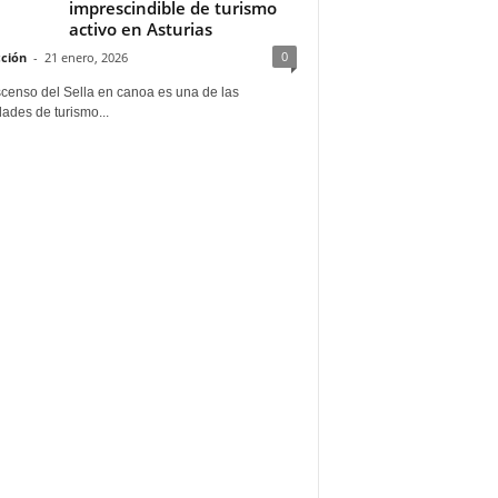
imprescindible de turismo
activo en Asturias
0
ción
-
21 enero, 2026
scenso del Sella en canoa es una de las
dades de turismo...