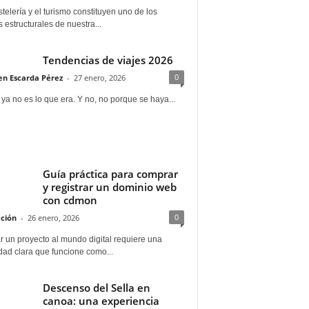
telería y el turismo constituyen uno de los
s estructurales de nuestra...
Tendencias de viajes 2026
0
n Escarda Pérez
-
27 enero, 2026
 ya no es lo que era. Y no, no porque se haya...
Guía práctica para comprar
y registrar un dominio web
con cdmon
0
ción
-
26 enero, 2026
 un proyecto al mundo digital requiere una
dad clara que funcione como...
Descenso del Sella en
canoa: una experiencia