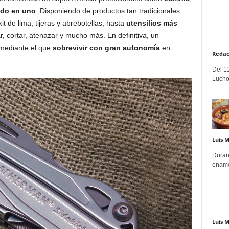
odo en uno
. Disponiendo de productos tan tradicionales
kit de lima, tijeras y abrebotellas, hasta
utensilios más
ar, cortar, atenazar y mucho más. En definitiva, un
 mediante el que
sobrevivir con gran autonomía
en
Redac
Del 11
Lucho
Luis 
Duran
enamo
Luis 