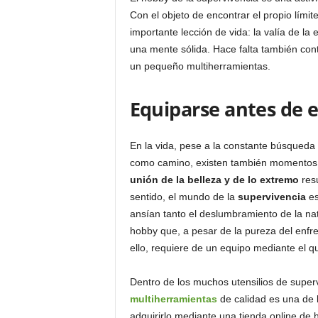
o
Con el objeto de encontrar el propio límit
n
importante lección de vida: la valía de l
o
una mente sólida. Hace falta también cont
m
un pequeño multiherramientas.
í
a
Equiparse antes de 
En la vida, pese a la constante búsqued
como camino, existen también momentos d
unión de la belleza y de lo extremo
res
sentido, el mundo de la
supervivencia
es
ansían tanto el deslumbramiento de la nat
hobby que, a pesar de la pureza del enfre
ello, requiere de un equipo mediante el 
Dentro de los muchos utensilios de superv
multiherramientas
de calidad es una de 
adquirirlo mediante una tienda online de