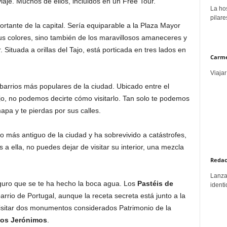
iaje. Muchos de ellos, incluidos en un Free Tour.
La hos
pilare
rtante de la capital. Sería equiparable a la Plaza Mayor
sus colores, sino también de los maravillosos amaneceres y
 Situada a orillas del Tajo, está porticada en tres lados en
Carme
Viajar
barrios más populares de la ciudad. Ubicado entre el
Tajo, no podemos decirte cómo visitarlo. Tan solo te podemos
pa y te pierdas por sus calles.
oso más antiguo de la ciudad y ha sobrevivido a catástrofes,
s a ella, no puedes dejar de visitar su interior, una mezcla
Redac
Lanzar
guro que se te ha hecho la boca agua. Los
Pastéis de
identi
rrio de Portugal, aunque la receta secreta está junto a la
visitar dos monumentos considerados Patrimonio de la
los Jerónimos
.