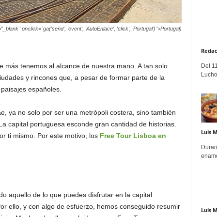
_blank" onclick="ga('send', 'event', 'AutoEnlace', 'click', 'Portugal')">Portugal)
Redac
que más tenemos al alcance de nuestra mano. A tan solo
Del 11
Lucho
iudades y rincones que, a pesar de formar parte de la
 paisajes españoles.
e, ya no solo por ser una metrópoli costera, sino también
 La capital portuguesa esconde gran cantidad de historias.
Luis 
r ti mismo. Por este motivo, los
Free Tour Lisboa en
Duran
enamo
do aquello de lo que puedes disfrutar en la capital
or ello, y con algo de esfuerzo, hemos conseguido resumir
Luis 