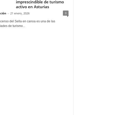
imprescindible de turismo
activo en Asturias
0
ción
-
21 enero, 2026
scenso del Sella en canoa es una de las
dades de turismo...