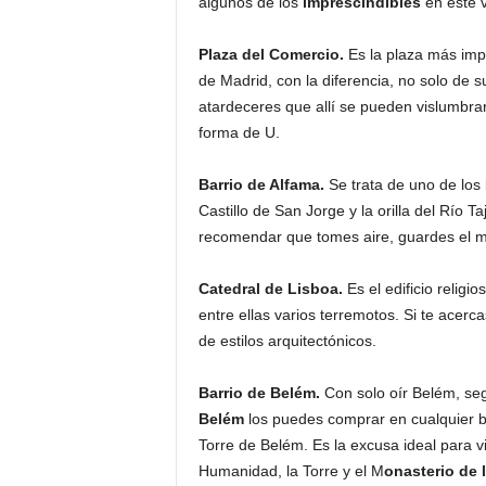
algunos de los
imprescindibles
en este v
Plaza del Comercio.
Es la plaza más impo
de Madrid, con la diferencia, no solo de 
atardeceres que allí se pueden vislumbrar.
forma de U.
Barrio de Alfama.
Se trata de uno de los 
Castillo de San Jorge y la orilla del Río 
recomendar que tomes aire, guardes el ma
Catedral de Lisboa.
Es el edificio religi
entre ellas varios terremotos. Si te acerca
de estilos arquitectónicos.
Barrio de Belém.
Con solo oír Belém, se
Belém
los puedes comprar en cualquier ba
Torre de Belém. Es la excusa ideal para 
Humanidad, la Torre y el M
onasterio de 