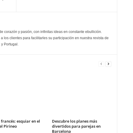
de corazón y pasión, con infinitas ideas en constante ebullición.
a los clientes para facilitarles su participación en nuestra revista de
 y Portugal.
 francés: esquiar en el
Descubre los planes más
l Pirineo
divertidos para parejas en
Barcelona