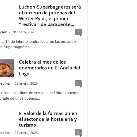
Luchon-Superbagnères será
el terreno de pruebas del
Winter Pylot, el primer
“Testival” de parapente...
0
ción
-
28 enero, 2026
 al 14 de febrero tendrá lugar en las pistas de
n-Superbagnères,...
Celebra el mes de los
enamorados en El Ancla del
Lago
0
Medina
-
28 enero, 2026
te todos los fines de semana de febrero puedes
rarte de unos buenos...
El valor de la formación en
el sector de la hostelería y
turismo
0
Medina
-
27 enero, 2026