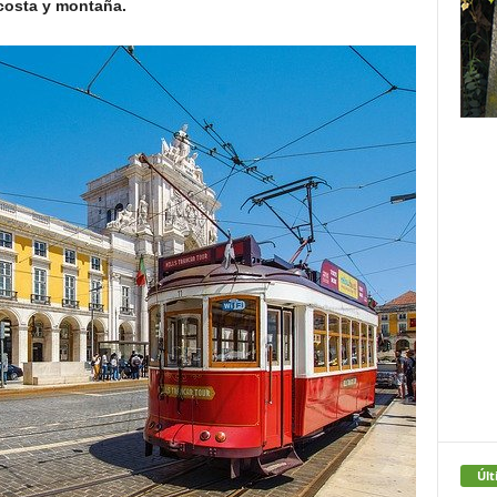
costa y montaña.
Últ