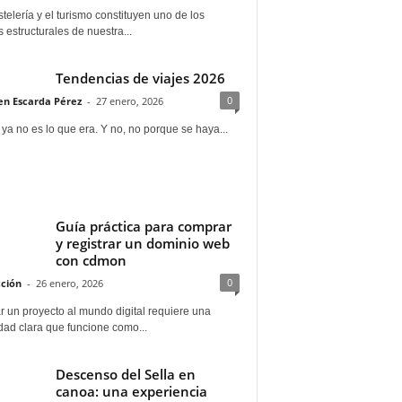
telería y el turismo constituyen uno de los
s estructurales de nuestra...
Tendencias de viajes 2026
0
n Escarda Pérez
-
27 enero, 2026
 ya no es lo que era. Y no, no porque se haya...
Guía práctica para comprar
y registrar un dominio web
con cdmon
0
ción
-
26 enero, 2026
 un proyecto al mundo digital requiere una
dad clara que funcione como...
Descenso del Sella en
canoa: una experiencia