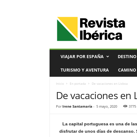
V
i
a
j
e
s
,
VIAJAR POR ESPAÑA
DESTINO
T
u
TURISMO Y AVENTURA
CAMINO 
r
i
Inicio
En portada
De vacaciones en Lisboa
s
De vacaciones en 
m
o
y
Por
Irene Santamaría
-
5 mayo, 2020
3775
G
a
s
La capital portuguesa es una de l
t
disfrutar de unos días de descanso. 
r