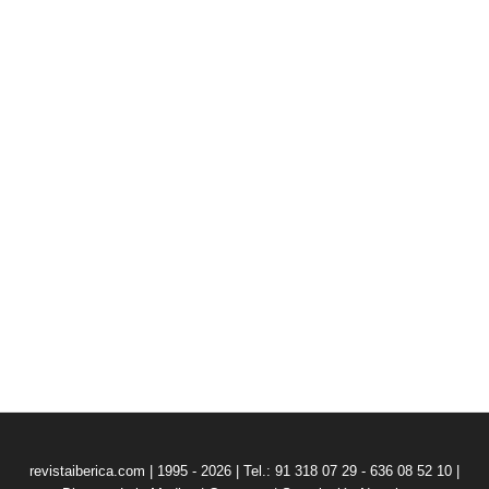
revistaiberica.com | 1995 - 2026 | Tel.: 91 318 07 29 - 636 08 52 10 |