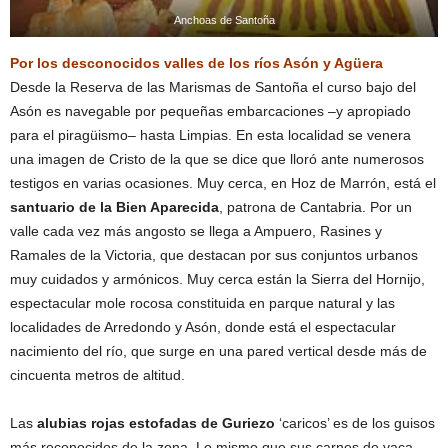
Anchoas de Santoña
Por los desconocidos valles de los ríos Asón y Agüera
Desde la Reserva de las Marismas de Santoña el curso bajo del
Asón es navegable por pequeñas embarcaciones –y apropiado
para el piragüismo– hasta Limpias. En esta localidad se venera
una imagen de Cristo de la que se dice que lloró ante numerosos
testigos en varias ocasiones. Muy cerca, en Hoz de Marrón, está el
santuario de la Bien Aparecida
, patrona de Cantabria. Por un
valle cada vez más angosto se llega a Ampuero, Rasines y
Ramales de la Victoria, que destacan por sus conjuntos urbanos
muy cuidados y armónicos. Muy cerca están la Sierra del Hornijo,
espectacular mole rocosa constituida en parque natural y las
localidades de Arredondo y Asón, donde está el espectacular
nacimiento del río, que surge en una pared vertical desde más de
cincuenta metros de altitud.
Las
alubias rojas estofadas de Guriezo
‘caricos’ es de los guisos
más reconocidos de la zona. Lo mismo que sus carnes de vaca