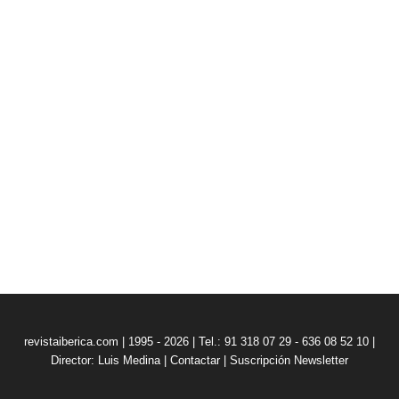
revistaiberica.com | 1995 - 2026 | Tel.: 91 318 07 29 - 636 08 52 10 |
Director: Luis Medina
|
Contactar
|
Suscripción Newsletter