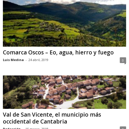
Comarca Oscos – Eo, agua, hierro y fuego
Luis Medina
-
24 abril, 2019
0
Val de San Vicente, el municipio más
occidental de Cantabria
Redacción
-
15 marzo, 2018