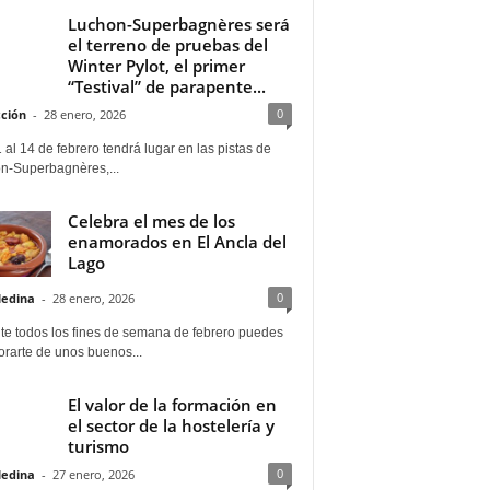
Luchon-Superbagnères será
el terreno de pruebas del
Winter Pylot, el primer
“Testival” de parapente...
0
ción
-
28 enero, 2026
 al 14 de febrero tendrá lugar en las pistas de
n-Superbagnères,...
Celebra el mes de los
enamorados en El Ancla del
Lago
0
Medina
-
28 enero, 2026
te todos los fines de semana de febrero puedes
rarte de unos buenos...
El valor de la formación en
el sector de la hostelería y
turismo
0
Medina
-
27 enero, 2026