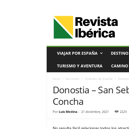
V
i
a
j
e
s
,
VIAJAR POR ESPAÑA
DESTINO
T
u
TURISMO Y AVENTURA
CAMINO 
r
i
Inicio
Secciones
Ciudades de España
Donosti
s
Donostia – San Seb
m
o
Concha
y
G
a
Por
Luis Medina
-
21 diciembre, 2021
2223
s
t
No resulta fácil relacionar todos los atr
r