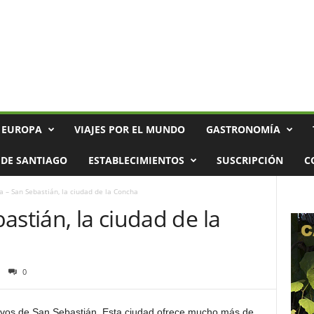
 EUROPA
VIAJES POR EL MUNDO
GASTRONOMÍA
DE SANTIAGO
ESTABLECIMIENTOS
SUSCRIPCIÓN
C
a – San Sebastián, la ciudad de la Concha
astián, la ciudad de la
0
activos de San Sebastián. Esta ciudad ofrece mucho más de