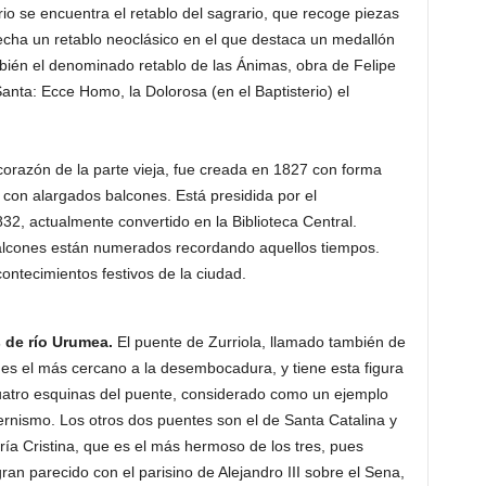
erio se encuentra el retablo del sagrario, que recoge piezas
recha un retablo neoclásico en el que destaca un medallón
bién el denominado retablo de las Ánimas, obra de Felipe
nta: Ecce Homo, la Dolorosa (en el Baptisterio) el
corazón de la parte vieja, fue creada en 1827 con forma
con alargados balcones. Está presidida por el
32, actualmente convertido en la Biblioteca Central.
balcones están numerados recordando aquellos tiempos.
ntecimientos festivos de la ciudad.
 de río Urumea.
El puente de Zurriola, llamado también de
 es el más cercano a la desembocadura, y tiene esta figura
uatro esquinas del puente, considerado como un ejemplo
rnismo. Los otros dos puentes son el de Santa Catalina y
ría Cristina, que es el más hermoso de los tres, pues
ran parecido con el parisino de Alejandro III sobre el Sena,