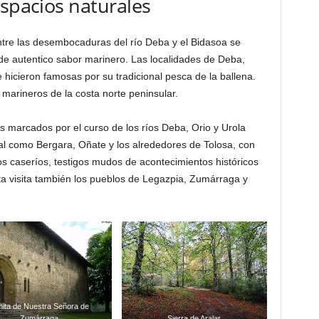
espacios naturales
tre las desembocaduras del río Deba y el Bidasoa se
e autentico sabor marinero. Las localidades de Deba,
 hicieron famosas por su tradicional pesca de la ballena.
 marineros de la costa norte peninsular.
s marcados por el curso de los ríos Deba, Orio y Urola
l como Bergara, Oñate y los alrededores de Tolosa, con
s caseríos, testigos mudos de acontecimientos históricos
ruta visita también los pueblos de Legazpia, Zumárraga y
ita de Nuestra Señora de
Zumárraga
Sierra de Aralar