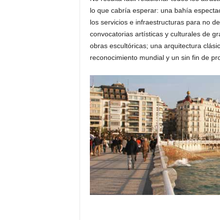
o
lo que cabría esperar: una bahía espectac
n
los servicios e infraestructuras para no d
o
convocatorias artísticas y culturales de g
m
obras escultóricas; una arquitectura clás
í
reconocimiento mundial y un sin fin de pr
a