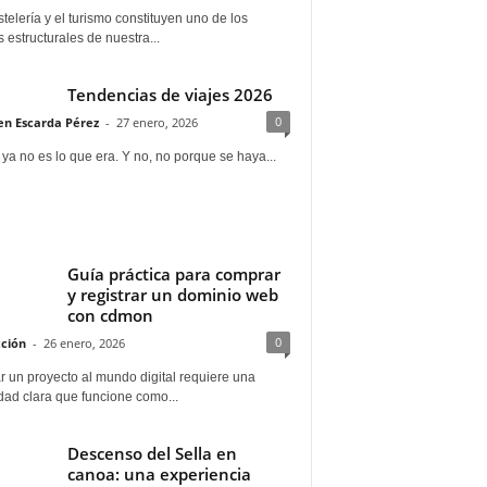
telería y el turismo constituyen uno de los
s estructurales de nuestra...
Tendencias de viajes 2026
0
n Escarda Pérez
-
27 enero, 2026
 ya no es lo que era. Y no, no porque se haya...
Guía práctica para comprar
y registrar un dominio web
con cdmon
0
ción
-
26 enero, 2026
 un proyecto al mundo digital requiere una
dad clara que funcione como...
Descenso del Sella en
canoa: una experiencia