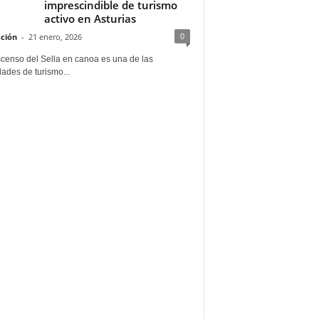
imprescindible de turismo
activo en Asturias
0
ción
-
21 enero, 2026
scenso del Sella en canoa es una de las
dades de turismo...