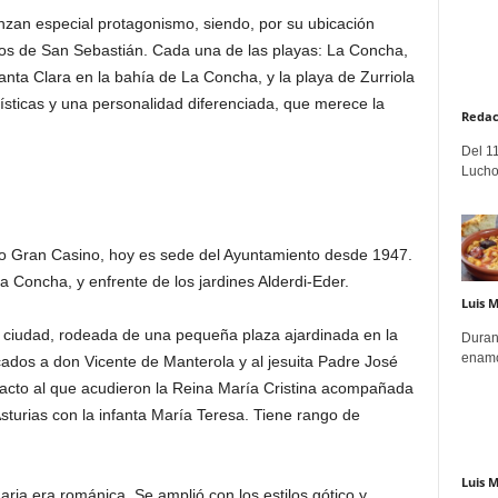
nzan especial protagonismo, siendo, por su ubicación
ivos de San Sebastián. Cada una de las playas: La Concha,
anta Clara en la bahía de La Concha, y la playa de Zurriola
ísticas y una personalidad diferenciada, que merece la
Redac
Del 11
Lucho
 Gran Casino, hoy es sede del Ayuntamiento desde 1947.
a Concha, y enfrente de los jardines Alderdi-Eder.
Luis 
a ciudad, rodeada de una pequeña plaza ajardinada en la
Duran
enamo
dos a don Vicente de Manterola y al jesuita Padre José
acto al que acudieron la Reina María Cristina acompañada
 Asturias con la infanta María Teresa. Tiene rango de
Luis 
naria era románica. Se amplió con los estilos gótico y