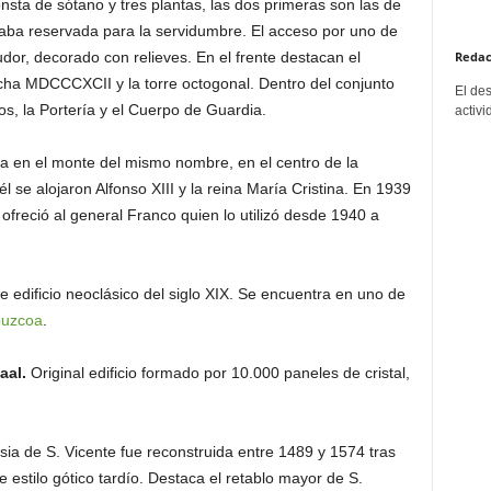
nsta de sótano y tres plantas, las dos primeras son las de
staba reservada para la servidumbre. El acceso por uno de
udor, decorado con relieves. En el frente destacan el
Redac
cha MDCCCXCII y la torre octogonal. Dentro del conjunto
El de
ios, la Portería y el Cuerpo de Guardia.
activi
 en el monte del mismo nombre, en el centro de la
él se alojaron Alfonso XIII y la reina María Cristina. En 1939
ofreció al general Franco quien lo utilizó desde 1940 a
 edificio neoclásico del siglo XIX. Se encuentra en uno de
puzcoa
.
aal.
Original edificio formado por 10.000 paneles de cristal,
sia de S. Vicente fue reconstruida entre 1489 y 1574 tras
 estilo gótico tardío. Destaca el retablo mayor de S.