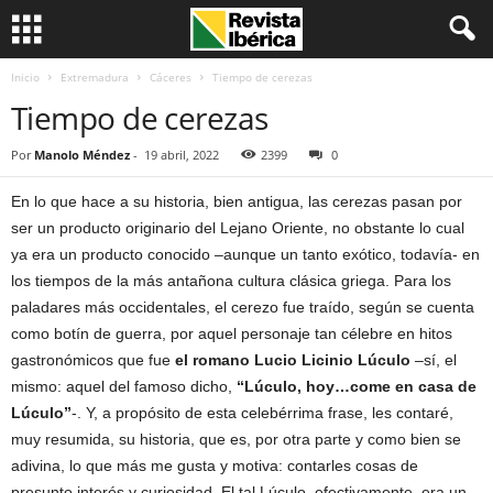
Inicio
Extremadura
Cáceres
Tiempo de cerezas
Tiempo de cerezas
Por
Manolo Méndez
-
19 abril, 2022
2399
0
En lo que hace a su historia, bien antigua, las cerezas pasan por
ser un producto originario del Lejano Oriente, no obstante lo cual
ya era un producto conocido –aunque un tanto exótico, todavía- en
los tiempos de la más antañona cultura clásica griega. Para los
paladares más occidentales, el cerezo fue traído, según se cuenta
como botín de guerra, por aquel personaje tan célebre en hitos
gastronómicos que fue
el romano Lucio Licinio Lúculo
–sí, el
mismo: aquel del famoso dicho,
“Lúculo, hoy…come en casa de
Lúculo”
-. Y, a propósito de esta celebérrima frase, les contaré,
muy resumida, su historia, que es, por otra parte y como bien se
adivina, lo que más me gusta y motiva: contarles cosas de
presunto interés y curiosidad. El tal Lúculo, efectivamente, era un