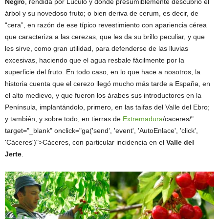
Negro
, rendida por Lúculo y donde presumiblemente descubrió el
árbol y su novedoso fruto; o bien deriva de cerum, es decir, de
“cera”, en razón de ese típico revestimiento con apariencia cérea
que caracteriza a las cerezas, que les da su brillo peculiar, y que
les sirve, como gran utilidad, para defenderse de las lluvias
excesivas, haciendo que el agua resbale fácilmente por la
superficie del fruto. En todo caso, en lo que hace a nosotros, la
historia cuenta que el cerezo llegó mucho más tarde a España, en
el alto medievo, y que fueron los árabes sus introductores en la
Península, implantándolo, primero, en las taifas del Valle del Ebro;
y también, y sobre todo, en tierras de
Extremadura
/caceres/"
target="_blank" onclick="ga('send', 'event', 'AutoEnlace', 'click',
'Cáceres')">Cáceres, con particular incidencia en el
Valle del
Jerte
.