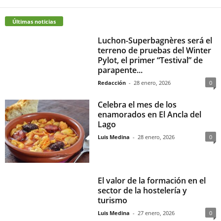
Últimas noticias
Luchon-Superbagnères será el
terreno de pruebas del Winter
Pylot, el primer “Testival” de
parapente...
Redacción
-
28 enero, 2026
0
Celebra el mes de los
enamorados en El Ancla del
Lago
Luis Medina
-
28 enero, 2026
0
El valor de la formación en el
sector de la hostelería y
turismo
Luis Medina
-
27 enero, 2026
0