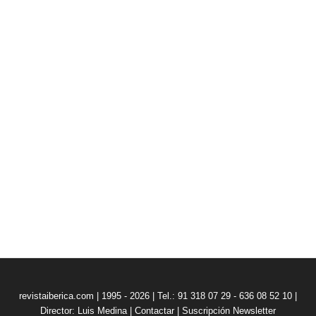
revistaiberica.com | 1995 - 2026 | Tel.: 91 318 07 29 - 636 08 52 10 |
Director: Luis Medina
|
Contactar
|
Suscripción Newsletter