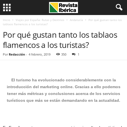
Inicio
Viajes por España: Rutas y Destinos
Andalucía
Por qué gustan tanto los
tablaos flamencos a los turistas?
Por qué gustan tanto los tablaos
flamencos a los turistas?
Por
Redacción
-
4 febrero, 2019
350
1
El turismo ha evolucionado considerablemente con la
introducción del marketing online. Gracias a ello podemos
tener más métricas y conclusiones acerca de los servicios
turísticos que más se están demandando en la actualidad.