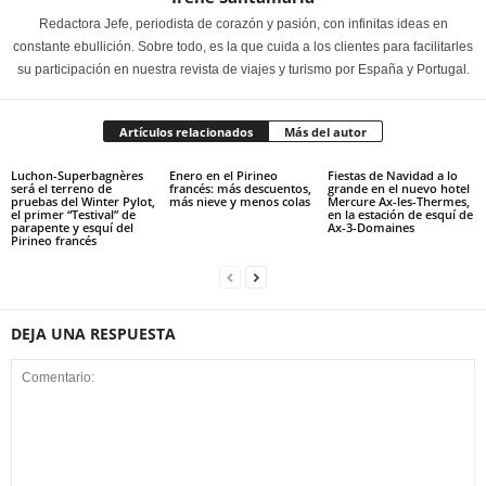
Redactora Jefe, periodista de corazón y pasión, con infinitas ideas en
constante ebullición. Sobre todo, es la que cuida a los clientes para facilitarles
su participación en nuestra revista de viajes y turismo por España y Portugal.
Artículos relacionados
Más del autor
Luchon-Superbagnères
Enero en el Pirineo
Fiestas de Navidad a lo
será el terreno de
francés: más descuentos,
grande en el nuevo hotel
pruebas del Winter Pylot,
más nieve y menos colas
Mercure Ax-les-Thermes,
el primer “Testival” de
en la estación de esquí de
parapente y esquí del
Ax-3-Domaines
Pirineo francés
DEJA UNA RESPUESTA