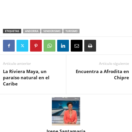
ETIQUETAS
ANDORRA
SENDERISMO
TURISMO
Artículo anterior
Artículo siguiente
La Riviera Maya, un
Encuentra a Afrodita en
paraíso natural en el
Chipre
Caribe
Irene Santamaría