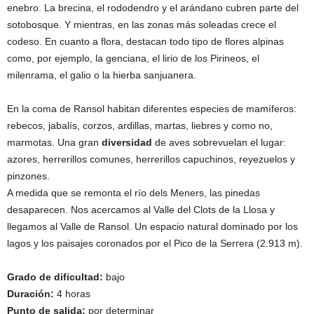
enebro. La brecina, el rododendro y el arándano cubren parte del
sotobosque. Y mientras, en las zonas más soleadas crece el
codeso. En cuanto a flora, destacan todo tipo de flores alpinas
como, por ejemplo, la genciana, el lirio de los Pirineos, el
milenrama, el galio o la hierba sanjuanera.
En la coma de Ransol habitan diferentes especies de mamíferos:
rebecos, jabalís, corzos, ardillas, martas, liebres y como no,
marmotas. Una gran
diversidad
de aves sobrevuelan el lugar:
azores, herrerillos comunes, herrerillos capuchinos, reyezuelos y
pinzones.
A medida que se remonta el río dels Meners, las pinedas
desaparecen. Nos acercamos al Valle del Clots de la Llosa y
llegamos al Valle de Ransol. Un espacio natural dominado por los
lagos y los paisajes coronados por el Pico de la Serrera (2.913 m).
Grado de dificultad:
bajo
Duración:
4 horas
Punto de salida:
por determinar