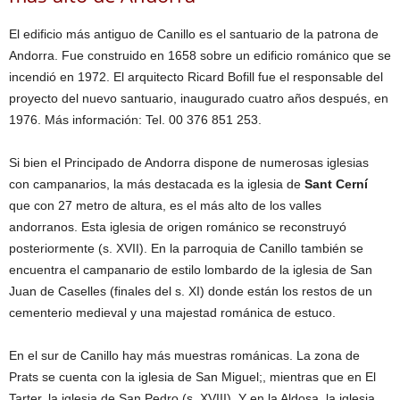
El edificio más antiguo de Canillo es el santuario de la patrona de
Andorra. Fue construido en 1658 sobre un edificio románico que se
incendió en 1972. El arquitecto Ricard Bofill fue el responsable del
proyecto del nuevo santuario, inaugurado cuatro años después, en
1976. Más información: Tel. 00 376 851 253.
Si bien el Principado de Andorra dispone de numerosas iglesias
con campanarios, la más destacada es la iglesia de
Sant Cerní
que con 27 metro de altura, es el más alto de los valles
andorranos. Esta iglesia de origen románico se reconstruyó
posteriormente (s. XVII). En la parroquia de Canillo también se
encuentra el campanario de estilo lombardo de la iglesia de San
Juan de Caselles (finales del s. XI) donde están los restos de un
cementerio medieval y una majestad románica de estuco.
En el sur de Canillo hay más muestras románicas. La zona de
Prats se cuenta con la iglesia de San Miguel;, mientras que en El
Tarter, la iglesia de San Pedro (s. XVIII). Y en la Aldosa, la iglesia