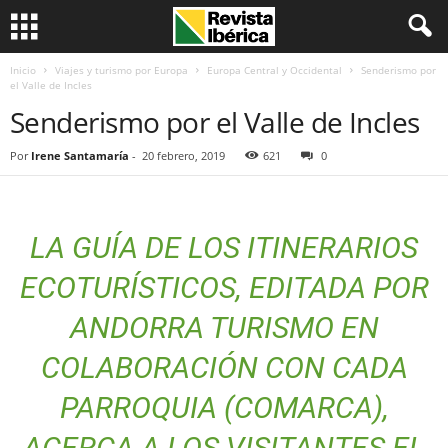
Inicio
Viajes y turismo por Europa
Europa Central y Occidental
Senderismo por
el Valle de Incles
Senderismo por el Valle de Incles
Por
Irene Santamaría
-
20 febrero, 2019
621
0
LA GUÍA DE LOS ITINERARIOS
ECOTURÍSTICOS, EDITADA POR
ANDORRA
TURISMO
EN
COLABORACIÓN CON CADA
PARROQUIA (COMARCA),
ACERCA A LOS VISITANTES EL