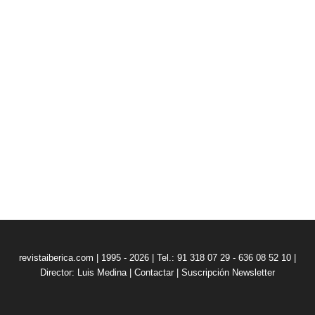
revistaiberica.com | 1995 - 2026 | Tel.: 91 318 07 29 - 636 08 52 10 |
Director: Luis Medina
|
Contactar
|
Suscripción Newsletter