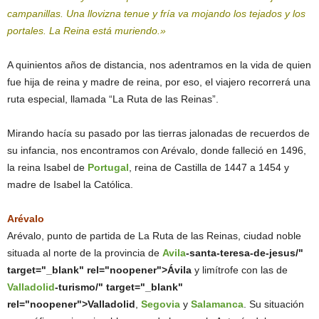
campanillas. Una llovizna tenue y fría va mojando los tejados y los
portales. La Reina está muriendo.»
A quinientos años de distancia, nos adentramos en la vida de quien
fue hija de reina y madre de reina, por eso, el viajero recorrerá una
ruta especial, llamada “La Ruta de las Reinas”.
Mirando hacía su pasado por las tierras jalonadas de recuerdos de
su infancia, nos encontramos con Arévalo, donde falleció en 1496,
la reina Isabel de
Portugal
, reina de Castilla de 1447 a 1454 y
madre de Isabel la Católica.
Arévalo
Arévalo, punto de partida de La Ruta de las Reinas, ciudad noble
situada al norte de la provincia de
Avila
-santa-teresa-de-jesus/"
target="_blank" rel="noopener">Ávila
y limítrofe con las de
Valladolid
-turismo/" target="_blank"
rel="noopener">Valladolid
,
Segovia
y
Salamanca
. Su situación