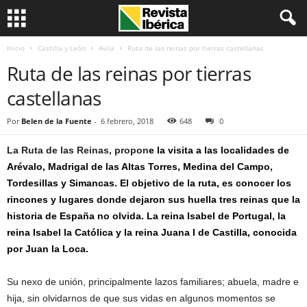
Inicio
Castilla y León
Avila
Ruta de las reinas por tierras castellanas
Ruta de las reinas por tierras
castellanas
Por
Belen de la Fuente
-
6 febrero, 2018
648
0
La Ruta de las Reinas, propon
e la visita a las localidades de
Arévalo, Madrigal de las Altas Torres, Medina del Campo,
Tordesillas y Simancas. El objetivo de la ruta, es conocer los
rincones y lugares donde dejaron sus huella tres reinas que la
historia de España no olvida. La reina Isabel de Portugal, la
reina Isabel la Católica y la reina Juana I de Castilla, conocida
por Juan la Loca.
Su nexo de unión, principalmente lazos familiares; abuela, madre e
hija, sin olvidarnos de que sus vidas en algunos momentos se