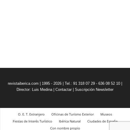
revistaiberica.com | 1995 - 2026 | Tel.: 91 318 07 29 - 636 08 52 10 |
Director: Luis Medina
|
Contactar
|
Suscripción Newsletter
O. E. T. Extranjero
Oficinas de Turismo Exterior
Museos
Fiestas de Interés Turístico
Ibérica Natural
Ciudades de España
Con nombre propio