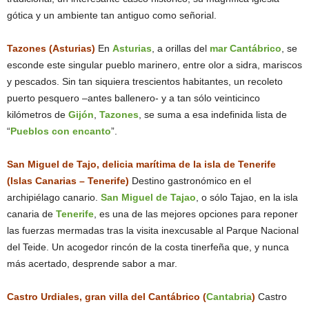
gótica y un ambiente tan antiguo como señorial.
Tazones (Asturias)
En
Asturias
, a orillas del
mar Cantábrico
, se
esconde este singular pueblo marinero, entre olor a sidra, mariscos
y pescados. Sin tan siquiera trescientos habitantes, un recoleto
puerto pesquero –antes ballenero- y a tan sólo veinticinco
kilómetros de
Gijón
,
Tazones
, se suma a esa indefinida lista de
“
Pueblos con encanto
”.
San Miguel de Tajo, delicia marítima de la isla de Tenerife
(Islas Canarias – Tenerife)
Destino gastronómico en el
archipiélago canario.
San Miguel de Tajao
, o sólo Tajao, en la isla
canaria de
Tenerife
, es una de las mejores opciones para reponer
las fuerzas mermadas tras la visita inexcusable al Parque Nacional
del Teide. Un acogedor rincón de la costa tinerfeña que, y nunca
más acertado, desprende sabor a mar.
Castro Urdiales, gran villa del Cantábrico (
Cantabria
)
Castro