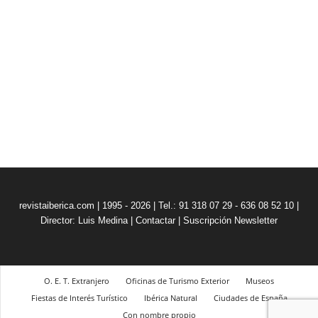
revistaiberica.com | 1995 - 2026 | Tel.: 91 318 07 29 - 636 08 52 10 |
Director: Luis Medina
|
Contactar
|
Suscripción Newsletter
O. E. T. Extranjero
Oficinas de Turismo Exterior
Museos
Fiestas de Interés Turístico
Ibérica Natural
Ciudades de España
Con nombre propio