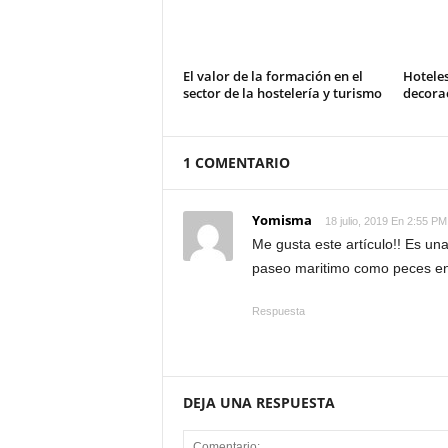
El valor de la formación en el
Hotele
sector de la hostelería y turismo
decorac
1 COMENTARIO
Yomisma
18 julio, 2019 En 2:55 PM
Me gusta este artículo!! Es una
paseo maritimo como peces en 
Respuesta
DEJA UNA RESPUESTA