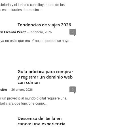
telería y el turismo constituyen uno de los
s estructurales de nuestra...
Tendencias de viajes 2026
0
n Escarda Pérez
-
27 enero, 2026
 ya no es lo que era. Y no, no porque se haya...
Guía práctica para comprar
y registrar un dominio web
con cdmon
0
ción
-
26 enero, 2026
 un proyecto al mundo digital requiere una
dad clara que funcione como...
Descenso del Sella en
canoa: una experiencia