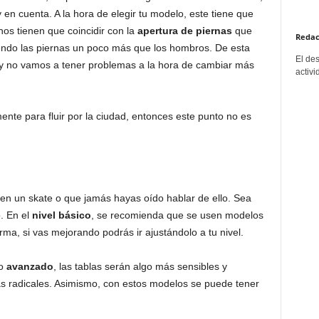
en cuenta. A la hora de elegir tu modelo, este tiene que
rnos tienen que coincidir con la
apertura de piernas
que
Redac
endo las piernas un poco más que los hombros. De esta
El de
r y no vamos a tener problemas a la hora de cambiar más
activi
ente para fluir por la ciudad, entonces este punto no es
en un skate o que jamás hayas oído hablar de ello. Sea
. En el
nivel básico
, se recomienda que se usen modelos
rma, si vas mejorando podrás ir ajustándolo a tu nivel.
o
avanzado
, las tablas serán algo más sensibles y
ás radicales. Asimismo, con estos modelos se puede tener