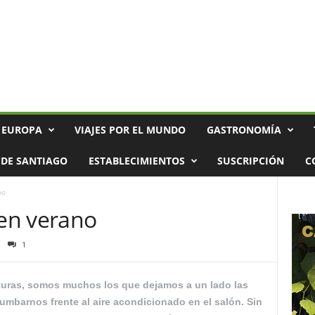
 EUROPA
VIAJES POR EL MUNDO
GASTRONOMÍA
DE SANTIAGO
ESTABLECIMIENTOS
SUSCRIPCIÓN
C
no
 en verano
1
aturas, somos muchos los que dejamos a un lado las
umbarnos frente al aire acondicionado en el salón. Sin