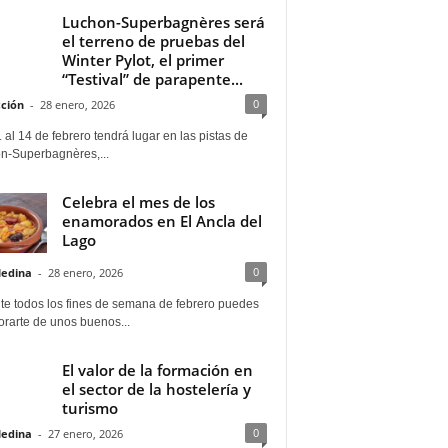
Luchon-Superbagnères será
el terreno de pruebas del
Winter Pylot, el primer
“Testival” de parapente...
0
ción
-
28 enero, 2026
 al 14 de febrero tendrá lugar en las pistas de
n-Superbagnères,...
Celebra el mes de los
enamorados en El Ancla del
Lago
0
Medina
-
28 enero, 2026
te todos los fines de semana de febrero puedes
rarte de unos buenos...
El valor de la formación en
el sector de la hostelería y
turismo
0
Medina
-
27 enero, 2026