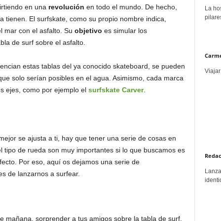
irtiendo en una
revolución
en todo el mundo. De hecho,
La hos
pilare
la tienen. El surfskate, como su propio nombre indica,
 mar con el asfalto. Su
objetivo
es simular los
a de surf sobre el asfalto.
Carme
erencian estas tablas del ya conocido skateboard, se pueden
Viajar
ue solo serían posibles en el agua. Asimismo, cada marca
os ejes, como por ejemplo el
surfskate Carver
.
mejor se ajusta a ti, hay que tener una serie de cosas en
el tipo de rueda son muy importantes si lo que buscamos es
Redac
fecto. Por eso, aquí os dejamos una serie de
Lanzar
s de lanzarnos a surfear.
identi
 de mañana, sorprender a tus amigos sobre la tabla de surf,