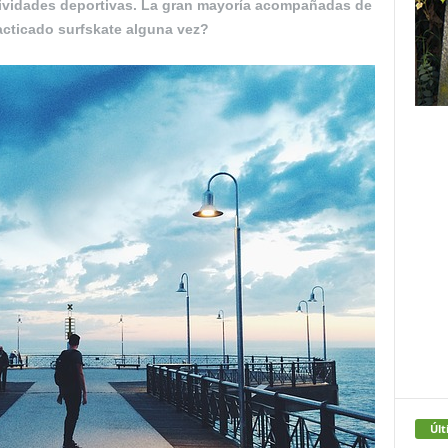
ividades deportivas. La gran mayoría acompañadas de
acticado surfskate alguna vez?
Últ