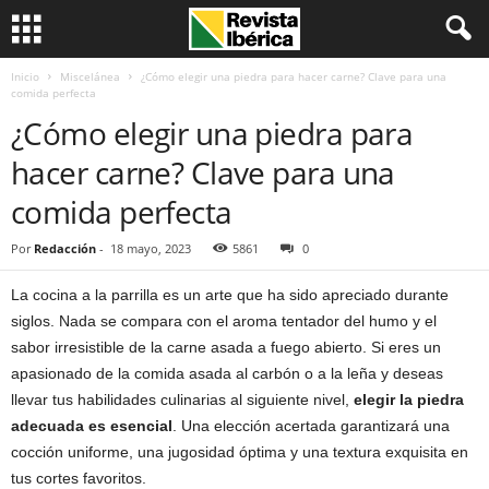
Inicio
Miscelánea
¿Cómo elegir una piedra para hacer carne? Clave para una
comida perfecta
¿Cómo elegir una piedra para
hacer carne? Clave para una
comida perfecta
Por
Redacción
-
18 mayo, 2023
5861
0
La cocina a la parrilla es un arte que ha sido apreciado durante
siglos. Nada se compara con el aroma tentador del humo y el
sabor irresistible de la carne asada a fuego abierto. Si eres un
apasionado de la comida asada al carbón o a la leña y deseas
llevar tus habilidades culinarias al siguiente nivel,
elegir la piedra
adecuada es esencial
. Una elección acertada garantizará una
cocción uniforme, una jugosidad óptima y una textura exquisita en
tus cortes favoritos.