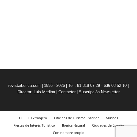
revistaiberica.com | 1995 - 2026 | Tel.: 91 318 07 29 - 636 08 52 10 |
Director: Luis Medina
|
Contactar
|
Suscripción Newsletter
O. E. T. Extranjero
Oficinas de Turismo Exterior
Museos
Fiestas de Interés Turístico
Ibérica Natural
Ciudades de España
Con nombre propio