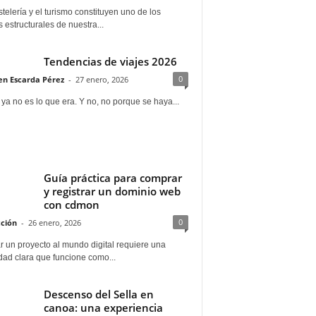
telería y el turismo constituyen uno de los
s estructurales de nuestra...
Tendencias de viajes 2026
0
n Escarda Pérez
-
27 enero, 2026
 ya no es lo que era. Y no, no porque se haya...
Guía práctica para comprar
y registrar un dominio web
con cdmon
0
ción
-
26 enero, 2026
 un proyecto al mundo digital requiere una
dad clara que funcione como...
Descenso del Sella en
canoa: una experiencia