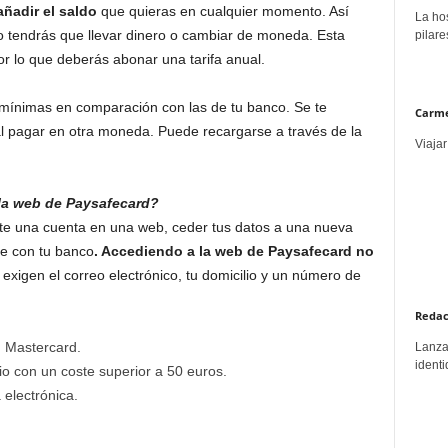
añadir el saldo
que quieras en cualquier momento. Así
La hos
 tendrás que llevar dinero o cambiar de moneda. Esta
pilare
or lo que deberás abonar una tarifa anual.
 mínimas en comparación con las de tu banco. Se te
Carme
y al pagar en otra moneda. Puede recargarse a través de la
Viajar
 la web de Paysafecard?
rte una cuenta en una web, ceder tus datos a una nueva
te con tu banco
. Accediendo a la web de Paysafecard no
e exigen el correo electrónico, tu domicilio y un número de
Redac
rd Mastercard.
Lanzar
identi
io con un coste superior a 50 euros.
a electrónica.