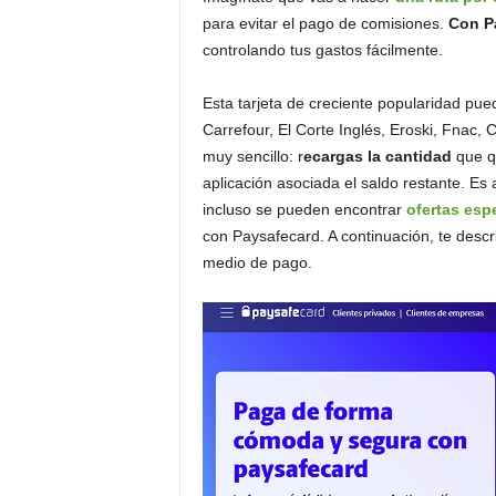
o
para evitar el pago de comisiones.
Con Pa
n
controlando tus gastos fácilmente.
o
m
Esta tarjeta de creciente popularidad pue
í
Carrefour, El Corte Inglés, Eroski, Fnac, 
a
muy sencillo: r
ecargas la cantidad
que qu
aplicación asociada el saldo restante. E
incluso se pueden encontrar
ofertas esp
con Paysafecard. A continuación, te descri
medio de pago.