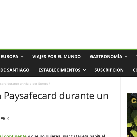
 EUROPA
VIAJES POR EL MUNDO
GASTRONOMÍA
DE SANTIAGO
ESTABLECIMIENTOS
SUSCRIPCIÓN
C
card durante un viaje por Europa?
 Paysafecard durante un
0
el continente
y que no quieres usar tu tarjeta habitual