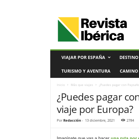
V
i
a
j
e
s
,
VIAJAR POR ESPAÑA
DESTINO
T
u
TURISMO Y AVENTURA
CAMINO 
r
i
Inicio
Más que viajes
¿Puedes pagar con Paysafe
s
¿Puedes pagar con
m
o
viaje por Europa?
y
G
a
Por
Redacción
-
13 diciembre, 2021
2784
s
t
Imagínate que vas a hacer
una ruta por 
r