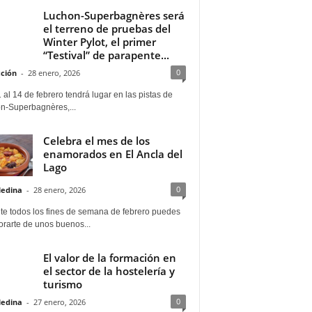
Luchon-Superbagnères será
el terreno de pruebas del
Winter Pylot, el primer
“Testival” de parapente...
0
ción
-
28 enero, 2026
 al 14 de febrero tendrá lugar en las pistas de
n-Superbagnères,...
Celebra el mes de los
enamorados en El Ancla del
Lago
0
Medina
-
28 enero, 2026
te todos los fines de semana de febrero puedes
rarte de unos buenos...
El valor de la formación en
el sector de la hostelería y
turismo
0
Medina
-
27 enero, 2026