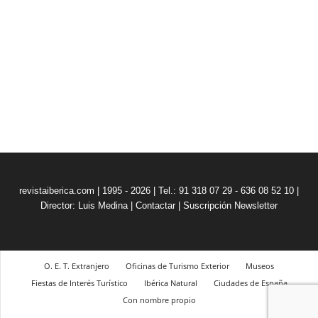
revistaiberica.com | 1995 - 2026 | Tel.: 91 318 07 29 - 636 08 52 10 |
Director: Luis Medina
|
Contactar
|
Suscripción Newsletter
O. E. T. Extranjero
Oficinas de Turismo Exterior
Museos
Fiestas de Interés Turístico
Ibérica Natural
Ciudades de España
Con nombre propio