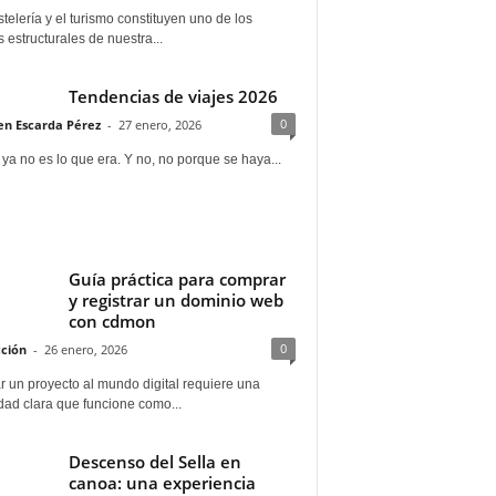
telería y el turismo constituyen uno de los
s estructurales de nuestra...
Tendencias de viajes 2026
0
n Escarda Pérez
-
27 enero, 2026
 ya no es lo que era. Y no, no porque se haya...
Guía práctica para comprar
y registrar un dominio web
con cdmon
0
ción
-
26 enero, 2026
 un proyecto al mundo digital requiere una
dad clara que funcione como...
Descenso del Sella en
canoa: una experiencia