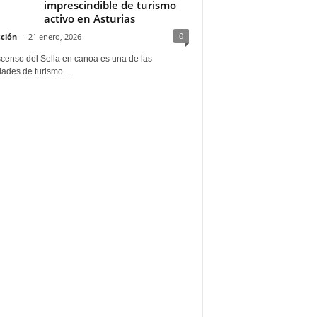
imprescindible de turismo
activo en Asturias
0
ción
-
21 enero, 2026
scenso del Sella en canoa es una de las
dades de turismo...