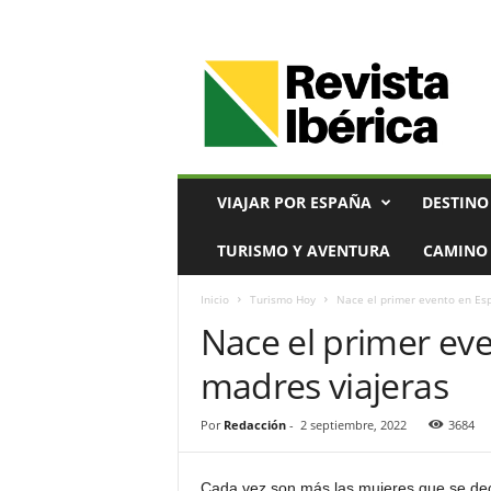
V
i
a
j
e
s
,
VIAJAR POR ESPAÑA
DESTINO
T
u
TURISMO Y AVENTURA
CAMINO 
r
i
Inicio
Turismo Hoy
Nace el primer evento en Es
s
Nace el primer ev
m
o
madres viajeras
y
G
a
Por
Redacción
-
2 septiembre, 2022
3684
s
t
Cada vez son más las mujeres que se deci
r