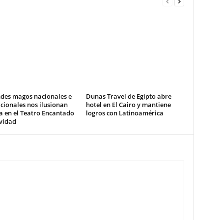
ndes magos nacionales e
Dunas Travel de Egipto abre
cionales nos ilusionan
hotel en El Cairo y mantiene
a en el Teatro Encantado
logros con Latinoamérica
vidad