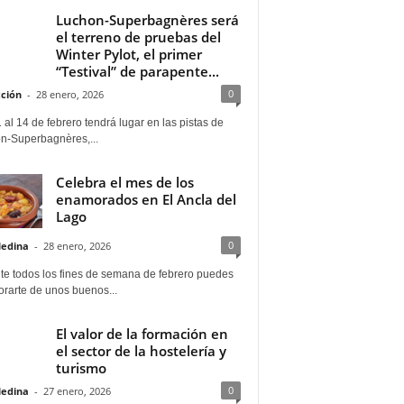
Luchon-Superbagnères será
el terreno de pruebas del
Winter Pylot, el primer
“Testival” de parapente...
0
ción
-
28 enero, 2026
 al 14 de febrero tendrá lugar en las pistas de
n-Superbagnères,...
Celebra el mes de los
enamorados en El Ancla del
Lago
0
Medina
-
28 enero, 2026
te todos los fines de semana de febrero puedes
rarte de unos buenos...
El valor de la formación en
el sector de la hostelería y
turismo
0
Medina
-
27 enero, 2026