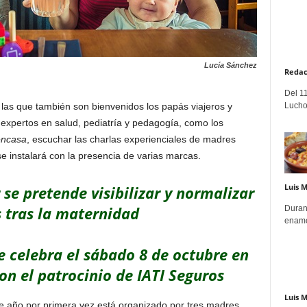
Lucía Sánchez
Redac
Del 11
Lucho
a las que también son bienvenidos los papás viajeros y
e expertos en salud, pediatría y pedagogía, como los
encasa
, escuchar las charlas experienciales de madres
 se instalará con la presencia de varias marcas.
Luis 
 se pretende visibilizar y normalizar
s tras la maternidad
Duran
enamo
e celebra el sábado 8 de octubre en
on el patrocinio de IATI Seguros
Luis 
te año por primera vez está organizado por tres madres