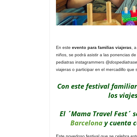
En este
evento para familias viajeras
, 
niños, se podrá asistir a las ponencias d
pediatras instagrammers
@dospediatras
viajeras o participar en el mercadillo que
Con este festival familiar
los viaje
El ´Mama Travel Fest´ s
Barcelona
y cuenta c
Este novedoso festival que se celebra es