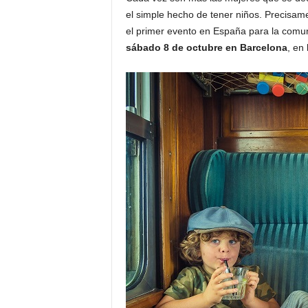
o
el simple hecho de tener niños. Precisamen
n
el primer evento en España para la comun
o
sábado 8 de octubre en Barcelona
, en
m
í
a