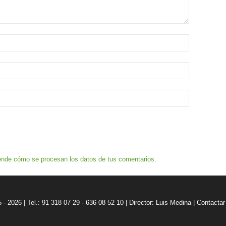
nde cómo se procesan los datos de tus comentarios.
5 - 2026 | Tel.: 91 318 07 29 - 636 08 52 10 |
Director: Luis Medina
|
Contactar