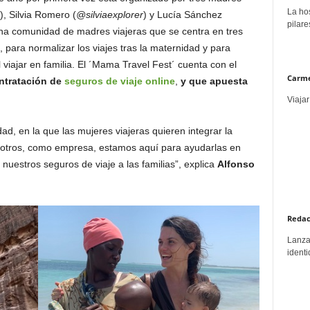
La hos
), Silvia Romero (
@silviaexplorer
) y Lucía Sánchez
pilare
una comunidad de madres viajeras que se centra en tres
, para normalizar los viajes tras la maternidad y para
 viajar en familia. El ´Mama Travel Fest´ cuenta con el
Carme
ontratación de
seguros de viaje online
,
y que apuesta
Viajar
dad, en la que las mujeres viajeras quieren integrar la
osotros, como empresa, estamos aquí para ayudarlas en
uestros seguros de viaje a las familias”, explica
Alfonso
Redac
Lanzar
identi