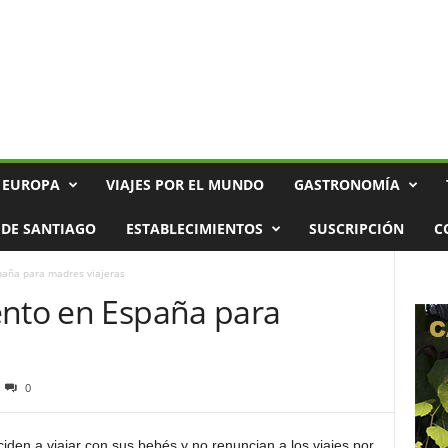
 EUROPA
VIAJES POR EL MUNDO
GASTRONOMÍA
DE SANTIAGO
ESTABLECIMIENTOS
SUSCRIPCIÓN
C
paña para madres viajeras
ento en España para
0
den a viajar con sus bebés y no renuncian a los viajes por