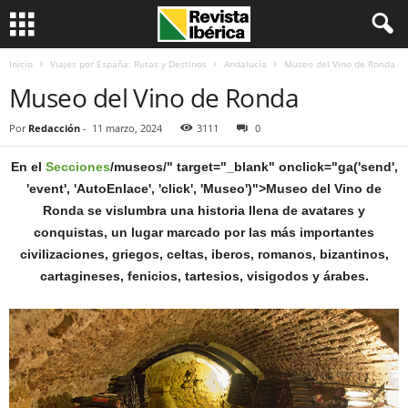
Inicio
Viajes por España: Rutas y Destinos
Andalucía
Museo del Vino de Ronda
Museo del Vino de Ronda
Por
Redacción
-
11 marzo, 2024
3111
0
En el
Secciones
/museos/" target="_blank" onclick="ga('send',
'event', 'AutoEnlace', 'click', 'Museo')">Museo del Vino de
Ronda se vislumbra una historia llena de avatares y
conquistas, un lugar marcado por las más importantes
civilizaciones, griegos, celtas, iberos, romanos, bizantinos,
cartagineses, fenicios, tartesios, visigodos y árabes.