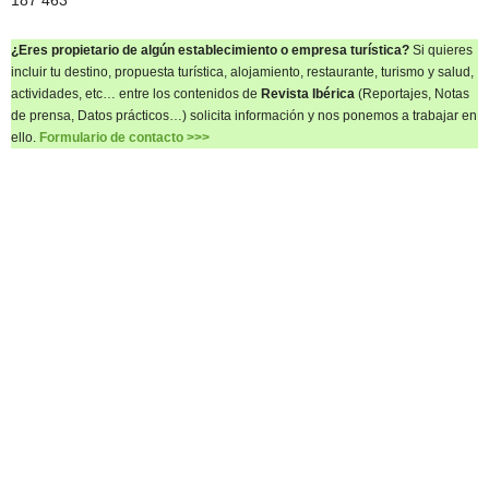
187 463
¿Eres propietario de algún establecimiento o empresa turística?
Si quieres
incluir tu destino, propuesta turística, alojamiento, restaurante, turismo y salud,
actividades, etc… entre los contenidos de
Revista Ibérica
(Reportajes, Notas
de prensa, Datos prácticos…) solicita información y nos ponemos a trabajar en
ello.
Formulario de contacto >>>