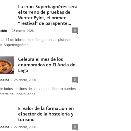
Luchon-Superbagnères será
el terreno de pruebas del
Winter Pylot, el primer
“Testival” de parapente...
0
ción
-
28 enero, 2026
 al 14 de febrero tendrá lugar en las pistas de
n-Superbagnères,...
Celebra el mes de los
enamorados en El Ancla del
Lago
0
Medina
-
28 enero, 2026
te todos los fines de semana de febrero puedes
rarte de unos buenos...
El valor de la formación en
el sector de la hostelería y
turismo
0
Medina
-
27 enero, 2026