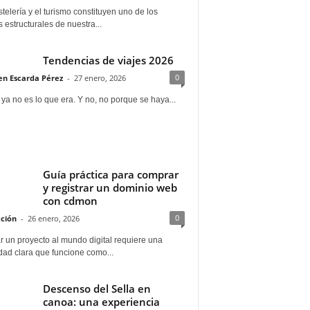
telería y el turismo constituyen uno de los
s estructurales de nuestra...
Tendencias de viajes 2026
0
n Escarda Pérez
-
27 enero, 2026
 ya no es lo que era. Y no, no porque se haya...
Guía práctica para comprar
y registrar un dominio web
con cdmon
0
ción
-
26 enero, 2026
 un proyecto al mundo digital requiere una
dad clara que funcione como...
Descenso del Sella en
canoa: una experiencia