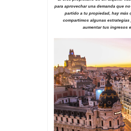
o
para aprovechar una demanda que no d
n
partido a tu propiedad, hay más q
o
compartimos algunas estrategias p
m
aumentar tus ingresos 
í
a