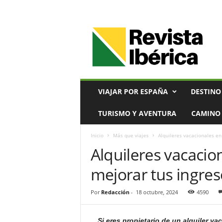
V
i
a
j
e
s
,
VIAJAR POR ESPAÑA
DESTINO
T
u
TURISMO Y AVENTURA
CAMINO 
r
i
Inicio
Más que viajes
Alquileres vacacionales en
s
Alquileres vacaci
m
o
mejorar tus ingres
y
G
a
Por
Redacción
-
18 octubre, 2024
4590
s
t
Si eres propietario de un alquiler va
r