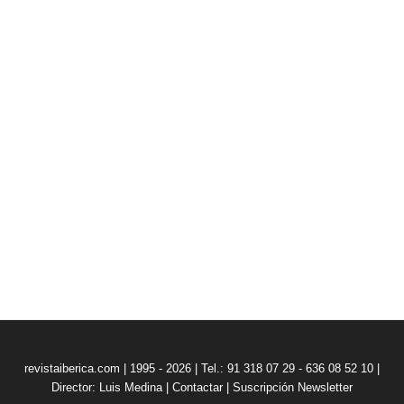
revistaiberica.com | 1995 - 2026 | Tel.: 91 318 07 29 - 636 08 52 10 |
Director: Luis Medina
|
Contactar
|
Suscripción Newsletter