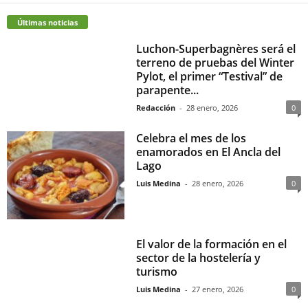
Últimas noticias
Luchon-Superbagnères será el
terreno de pruebas del Winter
Pylot, el primer “Testival” de
parapente...
Redacción
-
28 enero, 2026
0
Celebra el mes de los
enamorados en El Ancla del
Lago
Luis Medina
-
28 enero, 2026
0
El valor de la formación en el
sector de la hostelería y
turismo
Luis Medina
-
27 enero, 2026
0