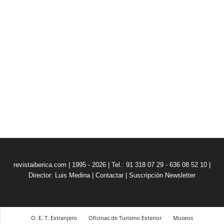
revistaiberica.com | 1995 - 2026 | Tel.: 91 318 07 29 - 636 08 52 10 |
Director: Luis Medina
|
Contactar
|
Suscripción Newsletter
O. E. T. Extranjero
Oficinas de Turismo Exterior
Museos