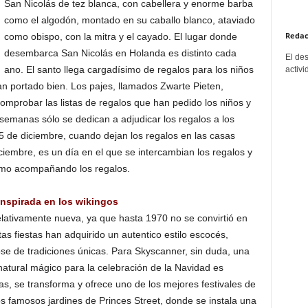
San Nicolás de tez blanca, con cabellera y enorme barba
como el algodón, montado en su caballo blanco, ataviado
Redac
como obispo, con la mitra y el cayado. El lugar donde
desembarca San Nicolás en Holanda es distinto cada
El de
ano. El santo llega cargadísimo de regalos para los niños
activi
n portado bien. Los pajes, llamados Zwarte Pieten,
probar las listas de regalos que han pedido los niños y
emanas sólo se dedican a adjudicar los regalos a los
 5 de diciembre, cuando dejan los regalos en las casas
ciembre, es un día en el que se intercambian los regalos y
smo acompañando los regalos.
inspirada en los wikingos
elativamente nueva, ya que hasta 1970 no se convirtió en
tas fiestas han adquirido un autentico estilo escocés,
se de tradiciones únicas. Para Skyscanner, sin duda, una
natural mágico para la celebración de la Navidad es
s, se transforma y ofrece uno de los mejores festivales de
os famosos jardines de Princes Street, donde se instala una