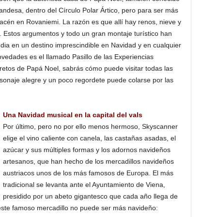
andesa, dentro del Círculo Polar Ártico, pero para ser más
macén en Rovaniemi. La razón es que allí hay renos, nieve y
. Estos argumentos y todo un gran montaje turístico han
ndia en un destino imprescindible en Navidad y en cualquier
vedades es el llamado Pasillo de las Experiencias
retos de Papá Noel, sabrás cómo puede visitar todas las
onaje alegre y un poco regordete puede colarse por las
Una Navidad musical en la capital del vals
Por último, pero no por ello menos hermoso, Skyscanner
elige el vino caliente con canela, las castañas asadas, el
azúcar y sus múltiples formas y los adornos navideños
artesanos, que han hecho de los mercadillos navideños
austriacos unos de los más famosos de Europa. El más
tradicional se levanta ante el Ayuntamiento de Viena,
presidido por un abeto gigantesco que cada año llega de
e este famoso mercadillo no puede ser más navideño: