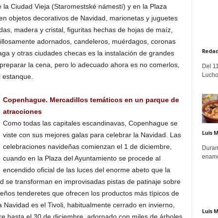
de la Ciudad Vieja (Staromestské námestí) y en la Plaza
n objetos decorativos de Navidad, marionetas y juguetes
s, madera y cristal, figuritas hechas de hojas de maíz,
avillosamente adornados, candeleros, muérdagos, coronas
Redac
aga y otras ciudades checas es la instalación de grandes
 preparar la cena, pero lo adecuado ahora es no comerlos,
Del 11
Lucho
al estanque.
Copenhague. Mercadillos temáticos en un parque de
atracciones
Como todas las capitales escandinavas, Copenhague se
Luis 
viste con sus mejores galas para celebrar la Navidad. Las
celebraciones navideñas comienzan el 1 de diciembre,
Duran
enamo
cuando en la Plaza del Ayuntamiento se procede al
encendido oficial de las luces del enorme abeto que la
ad se transforman en improvisadas pistas de patinaje sobre
ueños tenderetes que ofrecen los productos más típicos de
la Navidad es el Tivoli, habitualmente cerrado en invierno,
Luis 
e hasta el 30 de diciembre, adornado con miles de árboles