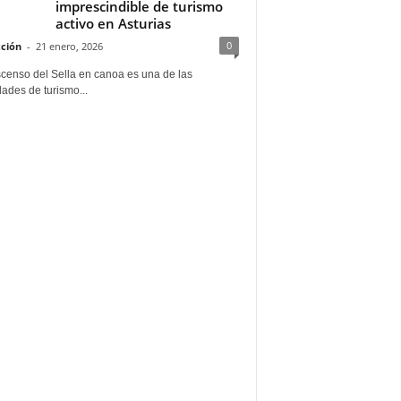
imprescindible de turismo
activo en Asturias
0
ción
-
21 enero, 2026
scenso del Sella en canoa es una de las
dades de turismo...