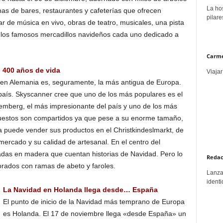
La hos
s de bares, restaurantes y cafeterías que ofrecen
pilare
ar de música en vivo, obras de teatro, musicales, una pista
e los famosos mercadillos navideños cada uno dedicado a
Carme
 400 años de vida
Viajar
s en Alemania es, seguramente, la más antigua de Europa.
l país. Skyscanner cree que uno de los más populares es el
emberg, el más impresionante del país y uno de los más
uestos son compartidos ya que pese a su enorme tamaño,
a puede vender sus productos en el Christkindeslmarkt, de
mercado y su calidad de artesanal. En el centro del
ladas en madera que cuentan historias de Navidad. Pero lo
Redac
orados con ramas de abeto y faroles.
Lanzar
identi
La Navidad en Holanda llega desde… España
El punto de inicio de la Navidad más temprano de Europa
es Holanda. El 17 de noviembre llega «desde España» un