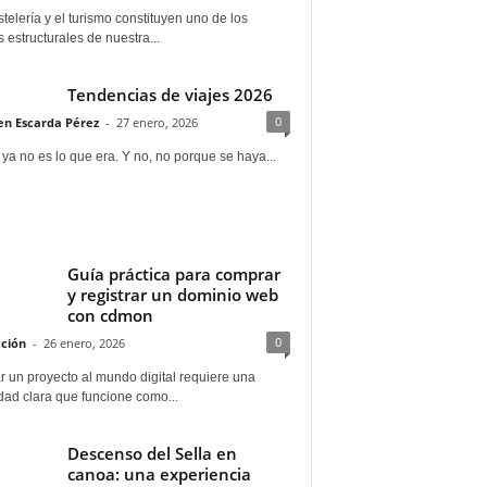
telería y el turismo constituyen uno de los
s estructurales de nuestra...
Tendencias de viajes 2026
0
n Escarda Pérez
-
27 enero, 2026
 ya no es lo que era. Y no, no porque se haya...
Guía práctica para comprar
y registrar un dominio web
con cdmon
0
ción
-
26 enero, 2026
 un proyecto al mundo digital requiere una
dad clara que funcione como...
Descenso del Sella en
canoa: una experiencia