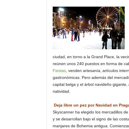
o
n
o
m
í
a
ciudad, en torno a la Grand Place, la veci
reúnen unos 240 puestos en forma de caba
Fiestas
, venden artesanía, artículos int
gastronómicas. Pero además del mercadill
capital belga y el árbol navideño gigante,
natividad.
Deja libre un pez por Navidad en Prag
Skyscanner ha elegido los mercadillos d
y se desarrollan bajo el signo de las cos
manjares de Bohemia antigua. Comienzan 