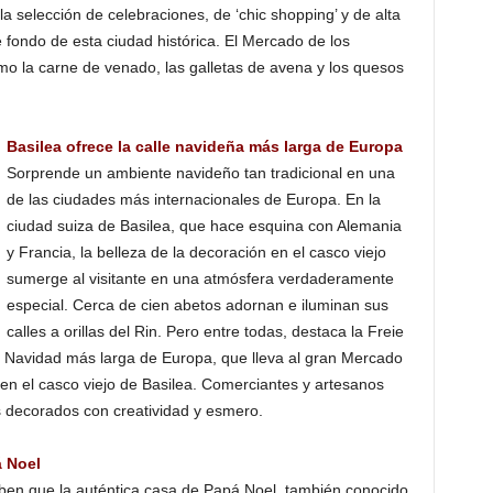
la selección de celebraciones, de ‘chic shopping’ y de alta
 fondo de esta ciudad histórica. El Mercado de los
o la carne de venado, las galletas de avena y los quesos
Basilea ofrece la calle navideña más larga de Europa
Sorprende un ambiente navideño tan tradicional en una
de las ciudades más internacionales de Europa. En la
ciudad suiza de Basilea, que hace esquina con Alemania
y Francia, la belleza de la decoración en el casco viejo
sumerge al visitante en una atmósfera verdaderamente
especial. Cerca de cien abetos adornan e iluminan sus
calles a orillas del Rin. Pero entre todas, destaca la Freie
e Navidad más larga de Europa, que lleva al gran Mercado
en el casco viejo de Basilea. Comerciantes y artesanos
 decorados con creatividad y esmero.
á Noel
en que la auténtica casa de Papá Noel, también conocido