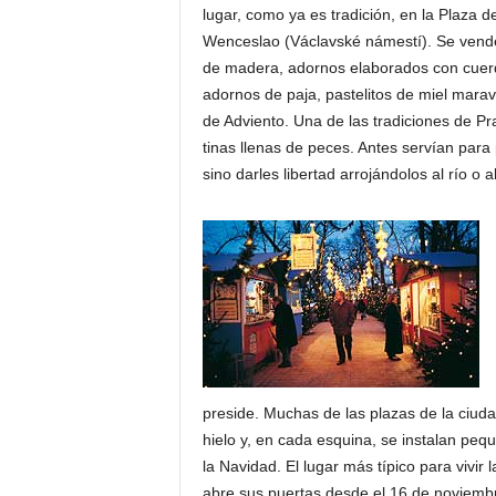
lugar, como ya es tradición, en la Plaza 
Wenceslao (Václavské námestí). Se vende
de madera, adornos elaborados con cuerda
adornos de paja, pastelitos de miel mar
de Adviento. Una de las tradiciones de Pr
tinas llenas de peces. Antes servían para
sino darles libertad arrojándolos al río o 
preside. Muchas de las plazas de la ciud
hielo y, en cada esquina, se instalan peq
la Navidad. El lugar más típico para vivir 
abre sus puertas desde el 16 de noviembr