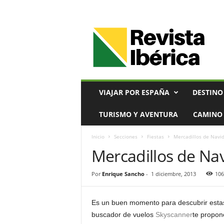
V
i
a
j
e
s
,
VIAJAR POR ESPAÑA
DESTINO
T
u
TURISMO Y AVENTURA
CAMINO 
r
i
Inicio
Secciones
Fiestas
Mercadillos de Navi
s
Mercadillos de Na
m
o
y
Por
Enrique Sancho
-
1 diciembre, 2013
106
G
a
s
Es un buen momento para descubrir estas u
t
buscador de vuelos
Skyscanner
te propone
r