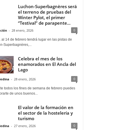
Luchon-Superbagnères será
el terreno de pruebas del
Winter Pylot, el primer
“Testival” de parapente...
0
ción
-
28 enero, 2026
 al 14 de febrero tendrá lugar en las pistas de
n-Superbagnères,...
Celebra el mes de los
enamorados en El Ancla del
Lago
0
Medina
-
28 enero, 2026
te todos los fines de semana de febrero puedes
rarte de unos buenos...
El valor de la formación en
el sector de la hostelería y
turismo
0
Medina
-
27 enero, 2026