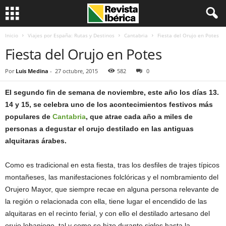
Inicio
Viajes por España: Rutas y Destinos
Cantabria
Fiesta del Orujo en Potes
Fiesta del Orujo en Potes
Por
Luis Medina
-
27 octubre, 2015
582
0
El segundo fin de semana de noviembre, este año los días 13.
14 y 15, se celebra uno de los acontecimientos festivos más
populares de
Cantabria
, que atrae cada año a miles de
personas a degustar el orujo destilado en las antiguas
alquitaras árabes.
Como es tradicional en esta fiesta, tras los desfiles de trajes típicos
montañeses, las manifestaciones folclóricas y el nombramiento del
Orujero Mayor, que siempre recae en alguna persona relevante de
la región o relacionada con ella, tiene lugar el encendido de las
alquitaras en el recinto ferial, y con ello el destilado artesano del
orujo lebaniego, tal y como se hizo durante siglos hasta la