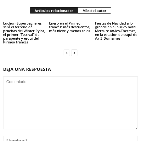
Artículos relacionados
Más del autor
Luchon-Superbagnères
Enero en el Pirineo
Fiestas de Navidad a lo
será el terreno de
francés: más descuentos,
grande en el nuevo hotel
pruebas del Winter Pylot,
más nieve y menos colas
Mercure Ax-les-Thermes,
el primer “Testival” de
en la estación de esquí de
parapente y esquí del
Ax-3-Domaines
Pirineo francés
DEJA UNA RESPUESTA