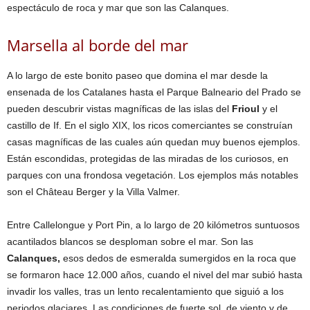
espectáculo de roca y mar que son las Calanques.
Marsella al borde del mar
A lo largo de este bonito paseo que domina el mar desde la
ensenada de los Catalanes hasta el Parque Balneario del Prado se
pueden descubrir vistas magníficas de las islas del
Frioul
y el
castillo de If. En el siglo XIX, los ricos comerciantes se construían
casas magníficas de las cuales aún quedan muy buenos ejemplos.
Están escondidas, protegidas de las miradas de los curiosos, en
parques con una frondosa vegetación. Los ejemplos más notables
son el Château Berger y la Villa Valmer.
Entre Callelongue y Port Pin, a lo largo de 20 kilómetros suntuosos
acantilados blancos se desploman sobre el mar. Son las
Calanques,
esos dedos de esmeralda sumergidos en la roca que
se formaron hace 12.000 años, cuando el nivel del mar subió hasta
invadir los valles, tras un lento recalentamiento que siguió a los
periodos glaciares. Las condiciones de fuerte sol, de viento y de