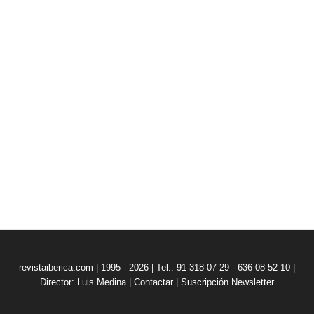
revistaiberica.com | 1995 - 2026 | Tel.: 91 318 07 29 - 636 08 52 10 |
Director: Luis Medina
|
Contactar
|
Suscripción Newsletter