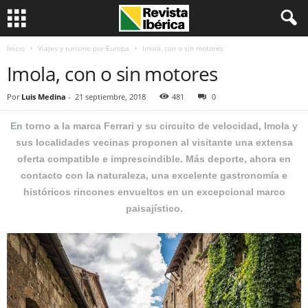
Inicio
Viajes y turismo por Europa
Imola, con o sin motores
Imola, con o sin motores
Por
Luis Medina
-
21 septiembre, 2018
481
0
En torno a la marca Ferrari y su circuito de velocidad, Imola y
sus localidades vecinas proponen al visitante una extensa
oferta compatible e imprescindible. Más deporte, ahora en
contacto con la naturaleza, una excelente gastronomía e
históricos rincones envueltos en un excepcional marco
paisajístico.