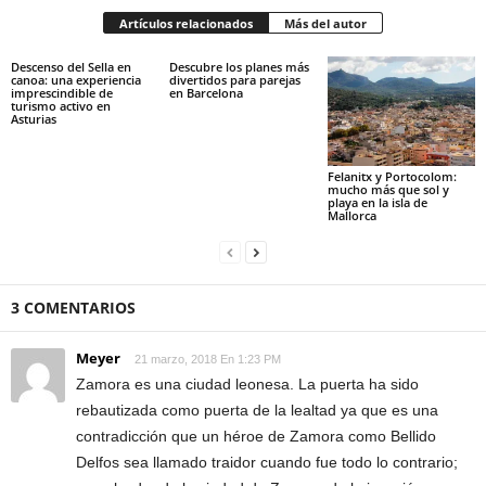
Artículos relacionados
Más del autor
Descenso del Sella en
Descubre los planes más
canoa: una experiencia
divertidos para parejas
imprescindible de
en Barcelona
turismo activo en
Asturias
Felanitx y Portocolom:
mucho más que sol y
playa en la isla de
Mallorca
3 COMENTARIOS
Meyer
21 marzo, 2018 En 1:23 PM
Zamora es una ciudad leonesa. La puerta ha sido
rebautizada como puerta de la lealtad ya que es una
contradicción que un héroe de Zamora como Bellido
Delfos sea llamado traidor cuando fue todo lo contrario;