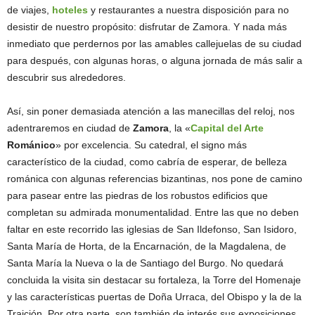
de viajes,
hoteles
y restaurantes a nuestra disposición para no
desistir de nuestro propósito: disfrutar de Zamora. Y nada más
inmediato que perdernos por las amables callejuelas de su ciudad
para después, con algunas horas, o alguna jornada de más salir a
descubrir sus alrededores.
Así, sin poner demasiada atención a las manecillas del reloj, nos
adentraremos en ciudad de
Zamora
, la «
Capital del
Arte
Románico
» por excelencia. Su catedral, el signo más
característico de la ciudad, como cabría de esperar, de belleza
románica con algunas referencias bizantinas, nos pone de camino
para pasear entre las piedras de los robustos edificios que
completan su admirada monumentalidad. Entre las que no deben
faltar en este recorrido las iglesias de San Ildefonso, San Isidoro,
Santa María de Horta, de la Encarnación, de la Magdalena, de
Santa María la Nueva o la de Santiago del Burgo. No quedará
concluida la visita sin destacar su fortaleza, la Torre del Homenaje
y las características puertas de Doña Urraca, del Obispo y la de la
Traición. Por otra parte, son también de interés sus exposiciones