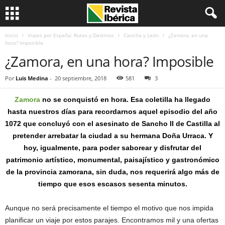
Inicio
Viajes por España: Rutas y Destinos
Castilla y León
¿Zamora, en una
hora? Imposible
¿Zamora, en una hora? Imposible
Por
Luis Medina
-
20 septiembre, 2018
581
3
Zamora
no se conquistó en hora. Esa coletilla ha llegado
hasta nuestros días para recordarnos aquel episodio del año
1072 que concluyó con el asesinato de Sancho II de Castilla al
pretender arrebatar la ciudad a su hermana Doña Urraca. Y
hoy, igualmente, para poder saborear y disfrutar del
patrimonio artístico, monumental, paisajístico y gastronómico
de la provincia zamorana, sin duda, nos requerirá algo más de
tiempo que esos escasos sesenta minutos.
Aunque no será precisamente el tiempo el motivo que nos impida
planificar un viaje por estos parajes. Encontramos mil y una ofertas