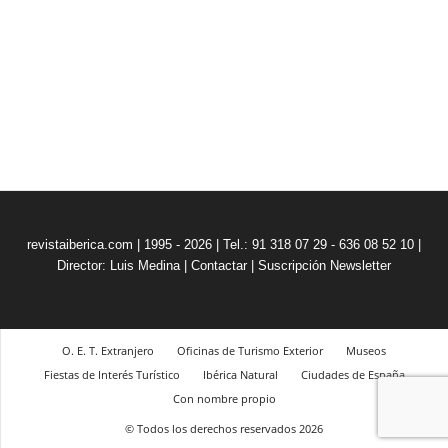
revistaiberica.com | 1995 - 2026 | Tel.: 91 318 07 29 - 636 08 52 10 |
Director: Luis Medina
|
Contactar
|
Suscripción Newsletter
O. E. T. Extranjero
Oficinas de Turismo Exterior
Museos
Fiestas de Interés Turístico
Ibérica Natural
Ciudades de España
Con nombre propio
© Todos los derechos reservados 2026