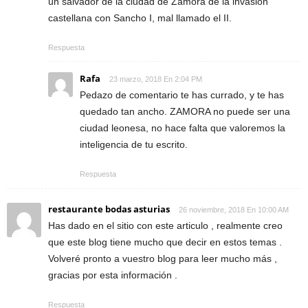
un salvador de la ciudad de Zamora de la invasión
castellana con Sancho I, mal llamado el II.
Respuesta
Rafa
23 marzo, 2018 En 2:04 PM
Pedazo de comentario te has currado, y te has
quedado tan ancho. ZAMORA no puede ser una
ciudad leonesa, no hace falta que valoremos la
inteligencia de tu escrito.
Respuesta
restaurante bodas asturias
26 noviembre, 2018 En 10:00 AM
Has dado en el sitio con este articulo , realmente creo
que este blog tiene mucho que decir en estos temas .
Volveré pronto a vuestro blog para leer mucho más ,
gracias por esta información .
Respuesta