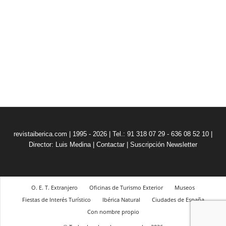
revistaiberica.com | 1995 - 2026 | Tel.: 91 318 07 29 - 636 08 52 10 |
Director: Luis Medina
|
Contactar
|
Suscripción Newsletter
O. E. T. Extranjero
Oficinas de Turismo Exterior
Museos
Fiestas de Interés Turístico
Ibérica Natural
Ciudades de España
Con nombre propio