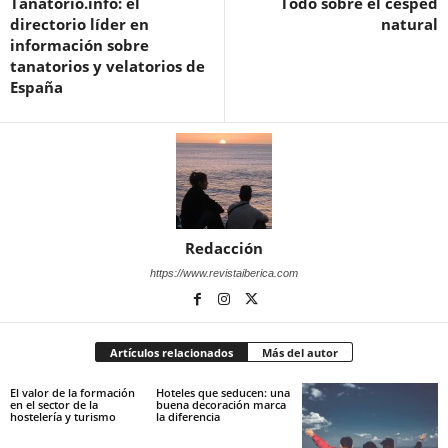
Tanatorio.info: el
Todo sobre el césped
directorio líder en
natural
información sobre
tanatorios y velatorios de
España
Redacción
https://www.revistaiberica.com
Artículos relacionados
Más del autor
El valor de la formación
Hoteles que seducen: una
en el sector de la
buena decoración marca
hostelería y turismo
la diferencia