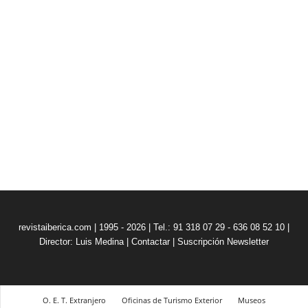
revistaiberica.com | 1995 - 2026 | Tel.: 91 318 07 29 - 636 08 52 10 |
Director: Luis Medina
|
Contactar
|
Suscripción Newsletter
O. E. T. Extranjero
Oficinas de Turismo Exterior
Museos