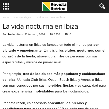
Inicio
Más que viajes
La vida nocturna en Ibiza
La vida nocturna en Ibiza
Por
Redacción
-
22 febrero, 2024
2576
0
La vida nocturna en Ibiza es famosa en todo el mundo por
ser
vibrante y emocionante
. En la isla, los
clubes nocturnos son el
corazón de la fiesta
, atrayendo a miles de personas con sus
espectáculos y música de primer nivel.
Por ejemplo,
tres de los clubes más populares y emblemáticos
de Ibiza
, Ushuaia Club Ibiza, Ocean Beach Ibiza y Amnesia Ibiza,
son muy conocidos por sus
increíbles fiestas
y su capacidad para
crear
experiencias inolvidables
para los noctámbulos.
Por esta razón, es necesario
consultar los precios y
condiciones para reservar mesas VIP
en cada uno de estos