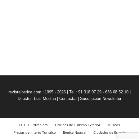
revistaiberica.com | 1995 - 2026 | Tel.: 91 318 07 29 - 636 08 52 10 |
Director: Luis Medina
|
Contactar
|
Suscripción Newsletter
O. E. T. Extranjero
Oficinas de Turismo Exterior
Museos
Fiestas de Interés Turístico
Ibérica Natural
Ciudades de España