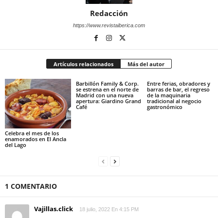
Redacción
https://www.revistaiberica.com
Artículos relacionados
Más del autor
Barbillón Family & Corp.
Entre ferias, obradores y
se estrena en el norte de
barras de bar, el regreso
Madrid con una nueva
de la maquinaria
apertura: Giardino Grand
tradicional al negocio
Café
gastronómico
Celebra el mes de los
enamorados en El Ancla
del Lago
1 COMENTARIO
Vajillas.click
18 julio, 2022 En 4:15 PM