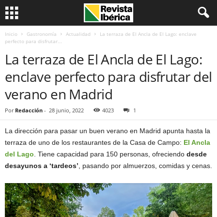
Inicio
Gastronomía
Actualidad
La terraza de El Ancla de El Lago: enclave
perfecto para disfrutar...
La terraza de El Ancla de El Lago:
enclave perfecto para disfrutar del
verano en Madrid
Por
Redacción
-
28 junio, 2022
4023
1
La dirección para pasar un buen verano en Madrid apunta hasta la
terraza de uno de los restaurantes de la Casa de Campo:
El Ancla
del Lago
. Tiene capacidad para 150 personas, ofreciendo
desde
desayunos a ‘tardeos’
, pasando por almuerzos, comidas y cenas.