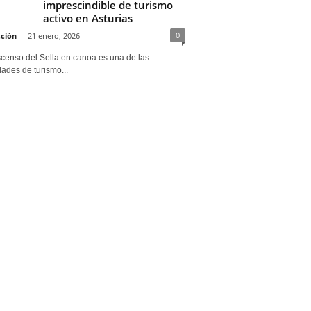
imprescindible de turismo
activo en Asturias
0
ción
-
21 enero, 2026
scenso del Sella en canoa es una de las
dades de turismo...