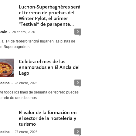
Luchon-Superbagnères será
el terreno de pruebas del
Winter Pylot, el primer
“Testival” de parapente...
0
ción
-
28 enero, 2026
 al 14 de febrero tendrá lugar en las pistas de
n-Superbagnères,...
Celebra el mes de los
enamorados en El Ancla del
Lago
0
Medina
-
28 enero, 2026
te todos los fines de semana de febrero puedes
rarte de unos buenos...
El valor de la formación en
el sector de la hostelería y
turismo
0
Medina
-
27 enero, 2026