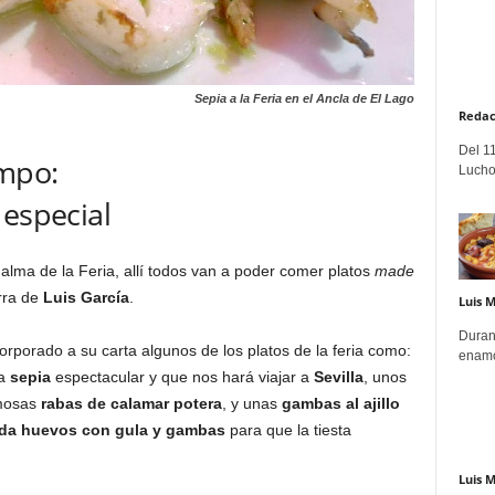
Sepia a la Feria en el Ancla de El Lago
Redac
Del 11
ampo:
Lucho
 especial
 alma de la Feria, allí todos van a poder comer platos
made
arra de
Luis García
.
Luis 
Duran
rporado a su carta algunos de los platos de la feria como:
enamo
na
sepia
espectacular y que nos hará viajar a
Sevilla
, unos
amosas
rabas de calamar potera
, y unas
gambas al ajillo
a huevos con gula y gambas
para que la tiesta
Luis 