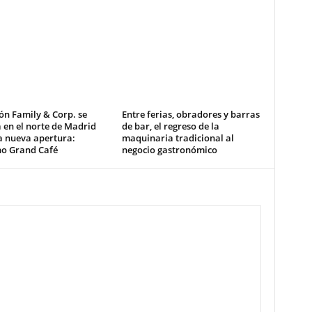
ón Family & Corp. se
Entre ferias, obradores y barras
 en el norte de Madrid
de bar, el regreso de la
a nueva apertura:
maquinaria tradicional al
no Grand Café
negocio gastronómico