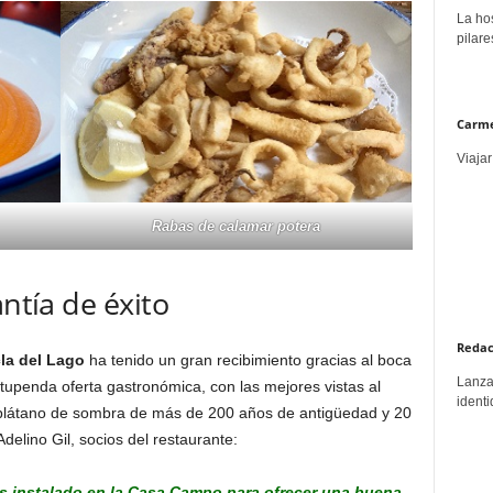
La hos
pilare
Carme
Viajar
Rabas de calamar potera
antía de éxito
Redac
la del Lago
ha tenido un gran recibimiento gracias al boca
Lanzar
stupenda oferta gastronómica, con las mejores vistas al
identi
plátano de sombra de más de 200 años de antigüedad y 20
delino Gil, socios del restaurante:
 instalado en la Casa Campo para ofrecer una buena