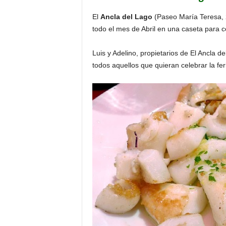
o
El
Ancla del Lago
(Paseo María Teresa, 
n
todo el mes de Abril en una caseta para c
o
m
í
Luis y Adelino, propietarios de El Ancla d
a
todos aquellos que quieran celebrar la feri