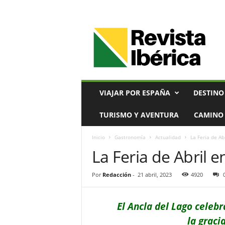
V
i
a
j
e
s
,
VIAJAR POR ESPAÑA
DESTINO
T
u
TURISMO Y AVENTURA
CAMINO 
r
i
Inicio
Gastronomía
Actualidad
La Feria de Ab
s
La Feria de Abril e
m
o
y
Por
Redacción
-
21 abril, 2023
4920
G
a
s
El Ancla del Lago celebra
t
la gracia
r