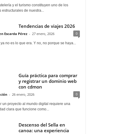
telería y el turismo constituyen uno de los
s estructurales de nuestra...
Tendencias de viajes 2026
0
n Escarda Pérez
-
27 enero, 2026
 ya no es lo que era. Y no, no porque se haya...
Guía práctica para comprar
y registrar un dominio web
con cdmon
0
ción
-
26 enero, 2026
 un proyecto al mundo digital requiere una
dad clara que funcione como...
Descenso del Sella en
canoa: una experiencia