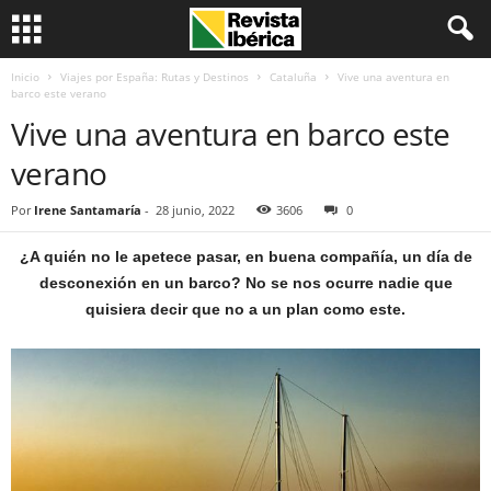
Inicio
Viajes por España: Rutas y Destinos
Cataluña
Vive una aventura en
barco este verano
Vive una aventura en barco este
verano
Por
Irene Santamaría
-
28 junio, 2022
3606
0
¿A quién no le apetece pasar, en buena compañía, un día de
desconexión en un barco? No se nos ocurre nadie que
quisiera decir que no a un plan como este.