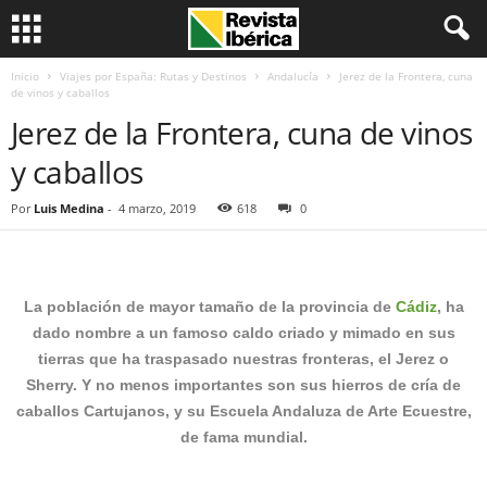
Inicio
Viajes por España: Rutas y Destinos
Andalucía
Jerez de la Frontera, cuna
de vinos y caballos
Jerez de la Frontera, cuna de vinos
y caballos
Por
Luis Medina
-
4 marzo, 2019
618
0
La población de mayor tamaño de la provincia de
Cádiz
, ha
dado nombre a un famoso caldo criado y mimado en sus
tierras que ha traspasado nuestras fronteras, el Jerez o
Sherry. Y no menos importantes son sus hierros de cría de
caballos Cartujanos, y su Escuela Andaluza de Arte Ecuestre,
de fama mundial.