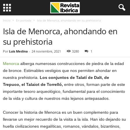
Inicio
En portada
Isla de Menorca, ahondando en su prehistoria
Isla de Menorca, ahondando en
su prehistoria
Por
Luis Medina
-
24 noviembre, 2021
3280
1
Menorca
alberga numerosas construcciones de piedra de la edad
de bronce. Estimables vestigios que nos permiten ahondar en
nuestra prehistoria.
Los conjuntos de Talatí de Dalt, de
Trepuco, el Talaiot de Torrelló,
entre otros, forman parte de este
importante tesoro arqueológico, fundamental para el conocimiento
de la vida y cultura de nuestros más lejanos antepasados.
Conocer la historia de Menorca es un buen complemento para
llevarse un mejor recuerdo de la visita a la isla. Han ido dejando su
huella civilizaciones megalíticas, romanos, vándalos, bizantinos,