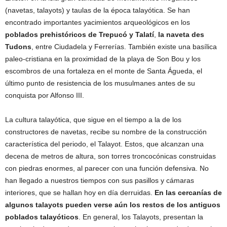
(navetas, talayots) y taulas de la época talayótica. Se han
encontrado importantes yacimientos arqueológicos en los
poblados prehistóricos de Trepucó y Talatí
,
la naveta des
Tudons
, entre Ciudadela y Ferrerías. También existe una basílica
paleo-cristiana en la proximidad de la playa de Son Bou y los
escombros de una fortaleza en el monte de Santa Águeda, el
último punto de resistencia de los musulmanes antes de su
conquista por Alfonso III.
La cultura talayótica, que sigue en el tiempo a la de los
constructores de navetas, recibe su nombre de la construcción
característica del periodo, el Talayot. Estos, que alcanzan una
decena de metros de altura, son torres troncocónicas construidas
con piedras enormes, al parecer con una función defensiva. No
han llegado a nuestros tiempos con sus pasillos y cámaras
interiores, que se hallan hoy en día derruidas.
En las cercanías de
algunos talayots pueden verse aún los restos de los antiguos
poblados talayóticos
. En general, los Talayots, presentan la