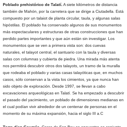
Poblado prehistórico de Talatí.
A siete kilómetros de distancia
también de Mahón, por la carretera que se dirige a Ciutadella. Está
compuesto por un talaiot de planta circular, taula, y algunas salas
hipóstilas. El poblado ha conservado algunos de sus monumentos
más espectaculares y estructuras de otras construcciones que han
perdido partes importantes y que aún están sin investigar. Los
monumentos que se ven a primera vista son: dos cuevas
naturales, el talayot central, el santuario con la taula y diversas
salas con columnas y cubierta de piedra. Una mirada más atenta
nos permitirá descubrir otros dos talayots, un tramo de la muralla
que rodeaba el poblado y varias casas talayóticas que, en muchos
casos, sólo conservan a la vista los cimientos, ya que nunca han
sido objeto de exploración. Desde 1997, se llevan a cabo
excavaciones arqueológicas en Talatí. Se ha empezado a descubrir
el pasado del yacimiento, un poblado de dimensiones medianas en
el cual podían vivir alrededor de un centenar de personas en el
momento de su máxima expansión, hacia el siglo III a.C
Torre d’en Gaumés.
Cerca de Son Bou se encuentra es conjunto