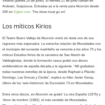
Vinaròs (jueves 20 de junio). El viernes 21 de junio cantan en
Andoain, Guipúzcoa. Entradas ya a la venta para Alcorcón desde
25€ en
Giglon.com.
The show must go on!
Los míticos Kirios
El Teatro Buero Vallejo de Alcorcón vivirá sin duda uno de sus
regresos más esperados. La estrecha relación de Mocedades con
el municipio del suroeste madrileño se remonta a los años 70 y los
míticos Estudios Kirios de la carretera de San Martín de
Valdeiglesias, donde la formación vasca grabó sus discos
emblemáticos de aquella década y la siguiente. “Allí grababan
todas nuestras estrellas de la época, desde Raphael a Plácido
Domingo, Las Grecas y Cecilia”, explica su líder Javier Garay,
último de los ‘seis históricos’ de Eurovisión 73 en Mocedades.
Entre otros discos, en Alcorcón se grabó ‘La otra España’ (1975) y
‘Amor de hombre’ (1982), el más vendido de Mocedades.