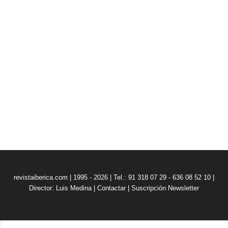
revistaiberica.com | 1995 - 2026 | Tel.: 91 318 07 29 - 636 08 52 10 |
Director: Luis Medina
|
Contactar
|
Suscripción Newsletter