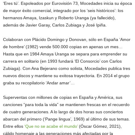
‘Eres tú’. Espoleados por Eurovisión 73, Mocedades inicia su época
de mayor éxito comercial, integrado por los ‘seis históricos’: los
hermanos Amaya, Izaskun y Roberto Uranga (ya fallecido),
además de Javier Garay, Carlos Zubiaga y José Ipiña.
Colaboran con Plácido Domingo y Donovan, sólo en España ‘Amor
de hombre’ (1982) vende 500.000 copias en apenas un mes…
Hasta que en 1984 Amaya Uranga se separa para emprender su
carrera en solitario (en 1993 fundará ‘El Consorcio’ con Carlos
Zubiaga). Con Ana Bejerano como solista, Mocedades publica tres
nuevos discos y mantiene su exitosa trayectoria. En 2014 el grupo
graba su recopilatorio ‘Andar amar’…
Superventas con millones de copias en España y América, sus
canciones “para toda la vida” se mantienen frescas en el recuerdo
de cuatro generaciones. A lo largo de dos horas sus conciertos
abarcan del primero (‘Pange lingua’, 1969) al último de sus temas.
Entre ellos
‘Que no se acabe el
mundo’
(Óscar Gómez, 2021),
cálido homenaje a las generaciones más afectadas por la