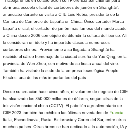
“Trabajaremos en colaboración con Florencio Sanchidrián para
abrir una escuela oficial de cortadores de jamón en Shanghái”,
anunciaba durante su visita a CIIE Luis Rubio, presidente de la
Cámara de Comercio de España en China. Único cortador Marca
España oficial, el cortador de jamón más famoso del mundo acude
a China desde 2006 con objeto de difundir la cultura del ibérico. Allí
le consideran un ídolo y ha impartido clases a numerosos
cortadores chinos. Previamente a su llegada a Shanghái ha
recibido el cálido homenaje de la ciudad sureña de Yue Qing, en la
provincia de Wen Zhou, con motivo de su fiesta anual del vino.
También ha visitado la sede de la empresa tecnológica People
Electric, una de las más importantes del país.
Desde su creación hace cinco años, el volumen de negocio de CIIE
ha alcanzado los 350.000 millones de dólares, según cifras de la
televisión nacional china (CCTV). El pabellón agroalimentario de
CIIE 2023 también ha exhibido las últimas novedades de
Francia
,
Italia, Escandinavia, Rusia, Bielorrusia y Corea del Sur, entre otros
muchos países. Otras áreas se han dedicado a la automoción, IA y