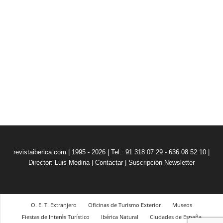
revistaiberica.com | 1995 - 2026 | Tel.: 91 318 07 29 - 636 08 52 10 |
Director: Luis Medina
|
Contactar
|
Suscripción Newsletter
O. E. T. Extranjero
Oficinas de Turismo Exterior
Museos
Fiestas de Interés Turístico
Ibérica Natural
Ciudades de España