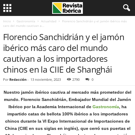
Inicio
Gastronomía
Actualidad
Florencio Sanchidrián y el jamón ibérico más
caro del mundo cautivan a...
Florencio Sanchidrián y el jamón
ibérico más caro del mundo
cautivan a los importadores
chinos en la CIIE de Shanghái
Por
Redacción
-
13 noviembre, 2023
2790
0
Nuestro jamón ibérico cautiva al mercado más prometedor del
mundo. Florencio Sanchidrián, Embajador Mundial del Jamón
Ibérico por la Academia Internacional de
Gastronomía
, ha
impartido catas de bellota 100% ibérico a los importadores
chinos durante la VI Expo Internacional de Importaciones de
China (CIIE en sus siglas en inglés), que cerró sus puertas el