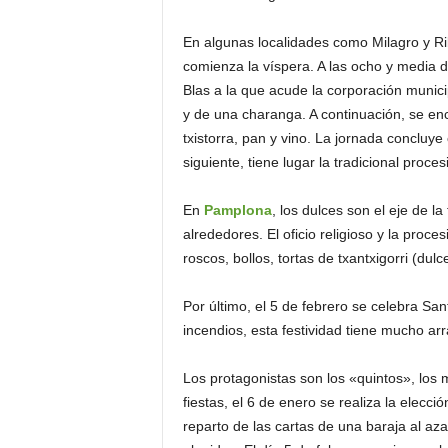
En algunas localidades como Milagro y Rib
comienza la víspera. A las ocho y media d
Blas a la que acude la corporación muni
y de una charanga. A continuación, se enc
txistorra, pan y vino. La jornada concluye 
siguiente, tiene lugar la tradicional proce
En
Pamplona
, los dulces son el eje de la
alrededores. El oficio religioso y la pro
roscos, bollos, tortas de txantxigorri (dul
Por último, el 5 de febrero se celebra Sa
incendios, esta festividad tiene mucho arr
Los protagonistas son los «quintos», los
fiestas, el 6 de enero se realiza la elec
reparto de las cartas de una baraja al az