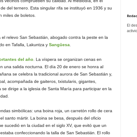
os vecinos comprueben su calidad. Al mediodía, en el
 de del ternero. Esta singular rifa se instituyó en 1936 y su
 miles de boletos.
Redac
El de
activi
 el relevo San Sebastián, abogado contra la peste en la
o en Tafalla, Lakuntza y
Sangüesa
.
ortantes del año
. La víspera se organizan cenas en
on una salida nocturna. El día 20 de enero se honra al
añana se celebra la tradicional aurora de San Sebastián y,
al, acompañada de gaiteros, txistularis, gigantes,
e dirige a la iglesia de Santa María para participar en la
udad.
endas simbólicas: una boina roja, un carretón rollo de cera
el santo mártir. La boina se besa, después del oficio
e sucedió en la ciudad en el siglo XV, que evitó que un
 estaba confeccionando la talla de San Sebastián. El rollo