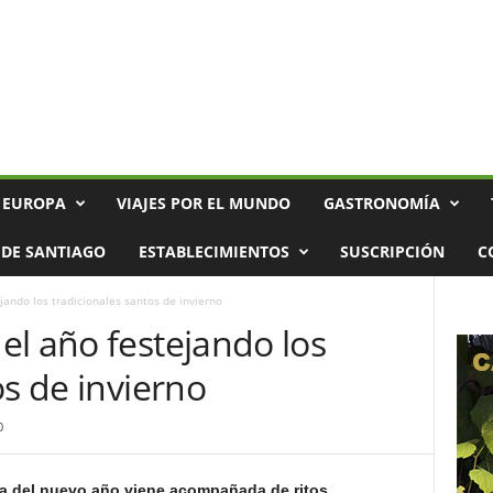
 EUROPA
VIAJES POR EL MUNDO
GASTRONOMÍA
DE SANTIAGO
ESTABLECIMIENTOS
SUSCRIPCIÓN
C
ando los tradicionales santos de invierno
el año festejando los
os de invierno
0
ada del nuevo año viene acompañada de ritos