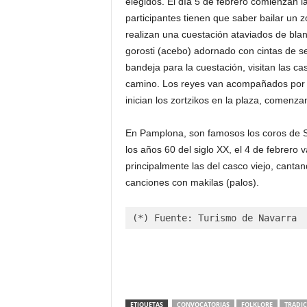
elegidos. El día 5 de febrero comienzan l
participantes tienen que saber bailar un z
realizan una cuestación ataviados de bla
gorosti (acebo) adornado con cintas de 
bandeja para la cuestación, visitan las c
camino. Los reyes van acompañados por los
inician los zortzikos en la plaza, comenza
En Pamplona, son famosos los coros de S
los años 60 del siglo XX, el 4 de febrero v
principalmente las del casco viejo, canta
canciones con makilas (palos).
(*) Fuente: Turismo de Navarra
ETIQUETAS
CONVOCATORIAS
FOLKLORE
TRADIC