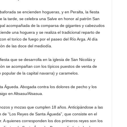
aforada se encienden hogueras, y en Peralta, la fiesta
e la tarde, se celebra una Salve en honor al patrón San
cipal acompañada de la comparsa de gigantes y cabezudos
iende una hoguera y se realiza el tradicional reparto de
con el torico de fuego por el paseo del Río Arga. Al día
sión de las doce del mediodía.
 fiesta que se desarrolla en la iglesia de San Nicolás y
cesión se acompañan con los típicos puestos de venta de
ce popular de la capital navarra) y caramelos.
nta Águeda. Abogada contra los dolores de pecho y los
aigo en Altsasu/Alsasua.
 mozos y mozas que cumplen 18 años. Anticipándose a las
ción de “Los Reyes de Santa Águeda”, que consiste en el
ar. A quienes corresponden los dos primeros reyes son los