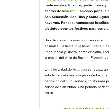
o
tradicionales, folklore, gastronomía y
n
santos de
Invierno
. Famosos por sus d
o
San Sebastián, San Blas y Santa Águe
m
navarros. Por eso, numerosas localida
í
distintos eventos festivos para venera
a
Uno de los santos más populares y tempra
animales. La fiesta, que tiene lugar el 17
Zona Media y Ribera, como Artajona, Larr
la capital del Valle de Baztan, Elizondo y
En la localidad de
Artajona
se realizarán 
subida del cuto hasta la plaza de los Fuer
bendición del cuto, sorteos, chistorrada 
sorteo de San Antón. Una jornada perfecta
cerco.