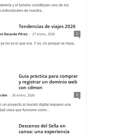
telería y el turismo constituyen uno de los
s estructurales de nuestra...
Tendencias de viajes 2026
0
n Escarda Pérez
-
27 enero, 2026
 ya no es lo que era. Y no, no porque se haya...
Guía práctica para comprar
y registrar un dominio web
con cdmon
0
ción
-
26 enero, 2026
 un proyecto al mundo digital requiere una
dad clara que funcione como...
Descenso del Sella en
canoa: una experiencia