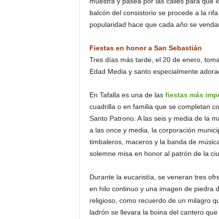
muestra y pasea por las calles para que l
balcón del consistorio se procede a la rifa
popularidad hace que cada año se vendan
Fiestas en honor a San Sebastián
Tres días más tarde, el 20 de enero, toma
Edad Media y santo especialmente adorad
En Tafalla es una de las
fiestas más imp
cuadrilla o en familia que se completan c
Santo Patrono. A las seis y media de la m
a las once y media, la corporación municip
timbaleros, maceros y la banda de música s
solemne misa en honor al patrón de la ci
Durante la eucaristía, se veneran tres ofr
en hilo continuo y una imagen de piedra d
religioso, como recuerdo de un milagro qu
ladrón se llevara la boina del cantero que