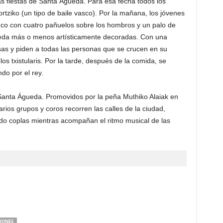
as fiestas de Santa Águeda. Para esa fecha todos los
ortziko (un tipo de baile vasco). Por la mañana, los jóvenes
nco con cuatro pañuelos sobre los hombros y un palo de
seda más o menos artísticamente decoradas. Con una
asas y piden a todas las personas que se crucen en su
 txistularis. Por la tarde, después de la comida, se
ndo por el rey.
anta Águeda. Promovidos por la peña Muthiko Alaiak en
arios grupos y coros recorren las calles de la ciudad,
ndo coplas mientras acompañan el ritmo musical de las
IONES