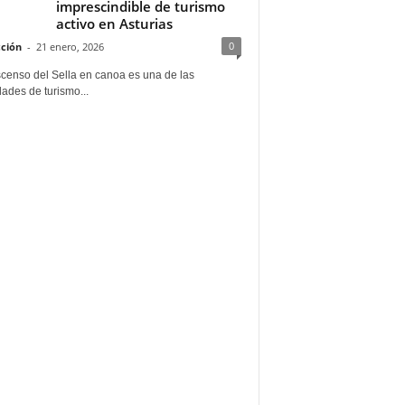
imprescindible de turismo
activo en Asturias
0
ción
-
21 enero, 2026
scenso del Sella en canoa es una de las
dades de turismo...