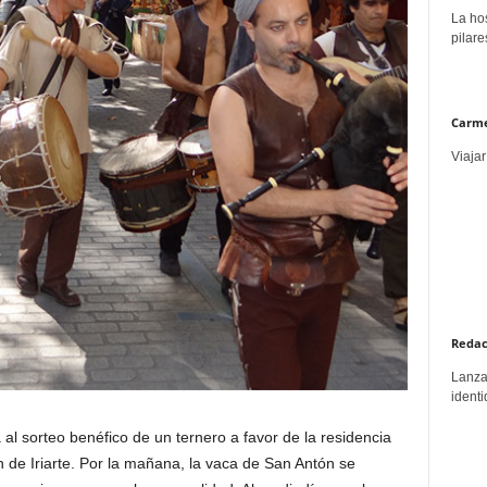
La hos
pilare
Carme
Viajar
Redac
Lanzar
identi
al sorteo benéfico de un ternero a favor de la residencia
 de Iriarte. Por la mañana, la vaca de San Antón se