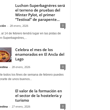
Luchon-Superbagnères será
el terreno de pruebas del
Winter Pylot, el primer
“Testival” de parapente...
0
ción
-
28 enero, 2026
 al 14 de febrero tendrá lugar en las pistas de
n-Superbagnères,...
Celebra el mes de los
enamorados en El Ancla del
Lago
0
Medina
-
28 enero, 2026
te todos los fines de semana de febrero puedes
rarte de unos buenos...
El valor de la formación en
el sector de la hostelería y
turismo
0
Medina
-
27 enero, 2026