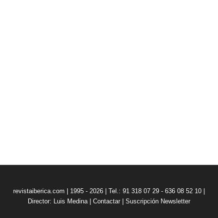
revistaiberica.com | 1995 - 2026 | Tel.: 91 318 07 29 - 636 08 52 10 |
Director: Luis Medina
|
Contactar
|
Suscripción Newsletter