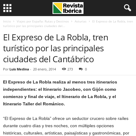
Inicio
Viajes por España: Rutas y Destinos
Asturias
El Expreso de La Robla, tren
turístico por las principales ciudades del...
El Expreso de La Robla, tren
turístico por las principales
ciudades del Cantábrico
Por
Luis Medina
-
20 enero, 2014
273
0
El Expreso de La Robla realiza al menos tres itinerarios
independientes: el Itinerario Jacobeo, con Gijón como
comienzo y final de viaje, el Itinerario de La Robla, y el
Itinerario Taller del Románico.
“El Expreso de La Robla” ofrece un seductor crucero sobre raíles
durante cuatro días y tres noches, con múltiples opciones
históricas, culturales, artísticas, paisajísticas y gastronómicas, por