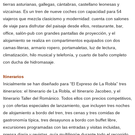
tierras asturianas, gallegas, cántabras, castellano leonesas y
vizcaínas. Es un tren de nueve coches con capacidad para 54
viajeros que mezcla clasicismo y modernidad: cuenta con salones
de viaje para disfrutar del paisaje desde ellos, restaurante, bar,
office, salón-pub con grandes pantallas de proyección, y el
alojamiento se realiza en compartimentos equipados con dos
camas-literas, armario ropero, portamaletas, luz de lectura,
climatización, hilo musical y telefonía, y cuarto de baño completo
con ducha de hidromasaje.
Itinerarios
Inicialmente se han diseñado para “El Expreso de La Robla” tres
itinerarios: el Itinerario de La Robla, el Itinerario Jacobeo, y el
Itinerario Taller del Románico. Todos ellos con precios competitivos,
y con ofertas especiales de lanzamiento, que incluyen tres noches
de alojamiento a bordo del tren, tres cenas y tres comidas de
gastronomía típica, tres desayunos a bordo con buffet libre,
excursiones programadas con las entradas y visitas incluidas,
prensa diaria y revistas, guía multilingüe durante todo el recorrido,