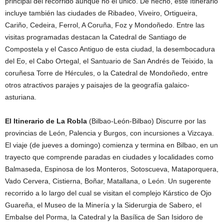
principal del recorrido aunque no el único. De hecho, este Itinerario
incluye también las ciudades de Ribadeo, Viveiro, Ortigueira,
Cariño, Cedeira, Ferrol, A Coruña, Foz y Mondoñedo. Entre las
visitas programadas destacan la Catedral de Santiago de
Compostela y el Casco Antiguo de esta ciudad, la desembocadura
del Eo, el Cabo Ortegal, el Santuario de San Andrés de Teixido, la
coruñesa Torre de Hércules, o la Catedral de Mondoñedo, entre
otros atractivos parajes y paisajes de la geografía galaico-
asturiana.
El Itinerario de La Robla
(Bilbao-León-Bilbao) Discurre por las
provincias de León, Palencia y Burgos, con incursiones a Vizcaya.
El viaje (de jueves a domingo) comienza y termina en Bilbao, en un
trayecto que comprende paradas en ciudades y localidades como
Balmaseda, Espinosa de los Monteros, Sotoscueva, Mataporquera,
Vado Cervera, Cistierna, Boñar, Matallana, o León. Un sugerente
recorrido a lo largo del cual se visitan el complejo Kárstico de Ojo
Guareña, el Museo de la Minería y la Siderurgia de Sabero, el
Embalse del Porma, la Catedral y la Basílica de San Isidoro de