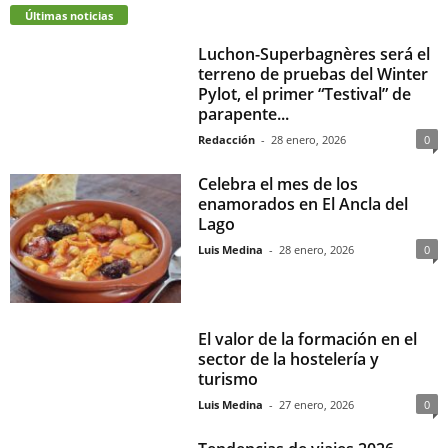
Últimas noticias
Luchon-Superbagnères será el
terreno de pruebas del Winter
Pylot, el primer “Testival” de
parapente...
Redacción
-
28 enero, 2026
0
Celebra el mes de los
enamorados en El Ancla del
Lago
Luis Medina
-
28 enero, 2026
0
El valor de la formación en el
sector de la hostelería y
turismo
Luis Medina
-
27 enero, 2026
0